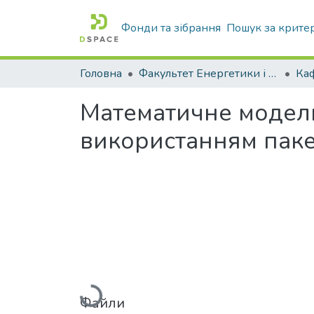
Фонди та зібрання
Пошук за крите
Головна
Факультет Енергетики і комп'ютерних технологій
Математичне моделюв
використанням паке
Вантажиться...
Файли