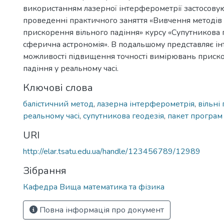
використанням лазерної інтерферометрії застосову
проведенні практичного заняття «Вивчення методі
прискорення вільного падіння» курсу «Супутникова г
сферична астрономія». В подальшому представляє ін
можливості підвищення точності вимірювань приск
падіння у реальному часі.
Ключові слова
балістичний метод
,
лазерна інтерферометрія
,
вільні
реальному часі
,
супутникова геодезія
,
пакет програм
URI
http://elar.tsatu.edu.ua/handle/123456789/12989
Зібрання
Кафедра Вища математика та фізика
Повна інформація про документ