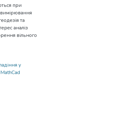
ються при
в вимірювання
еодезія та
терес аналіз
орення вільного
 падіння у
 MathCad