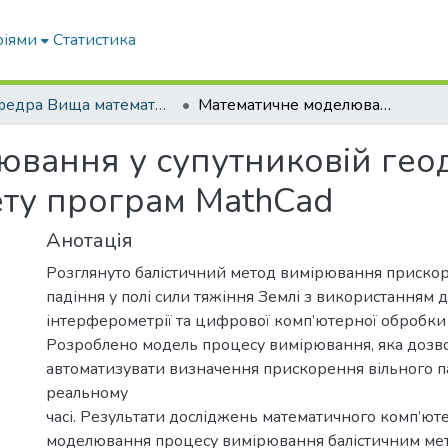
ріями
Статистика
Кафедра Вища математика та фізика
Математичне моделювання у супутниковій геодезії та гравіметрії з використанням пакету програм MathCad
ання у супутниковій геодез
ту програм MathCad
Анотація
Розглянуто балістичний метод вимірювання прискор
падіння у полі сили тяжіння Землі з використанням 
інтерферометрії та цифрової комп’ютерної обробки 
Розроблено модель процесу вимірювання, яка дозв
автоматизувати визначення прискорення вільного п
реальному
часі. Результати досліджень математичного комп’ют
моделювання процесу вимірювання балістичним ме