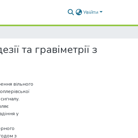
Увійти
ії та гравіметрії з
ення вільного
доплерівської
сигналу.
оляє
адіння у
ерного
тодом з