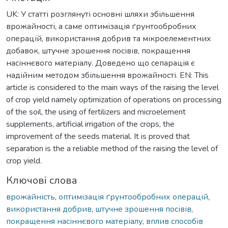
UK: У статті розглянуті основні шляхи збільшення
врожайності, а саме оптимізація ґрунтообробних
операцій, використання добрив та мікроелементних
добавок, штучне зрошення посівів, покращення
насіннєвого матеріалу. Доведено що сепарація є
надійним методом збільшення врожайності. EN: This
article is considered to the main ways of the raising the level
of crop yield namely optimization of operations on processing
of the soil, the using of fertilizers and microelement
supplements, artificial irrigation of the crops, the
improvement of the seeds material. It is proved that
separation is the a reliable method of the raising the level of
crop yield.
Ключові слова
врожайність
,
оптимізація ґрунтообробних операцій
,
використання добрив
,
штучне зрошення посівів
,
покращення насіннєвого матеріалу
,
вплив способів