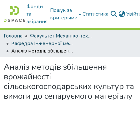
Фонди
Пошук за
та
Статистика
Увій
критеріями
зібрання
Головна
Факультет Механіко-технологічний
Кафедра Інженерної механіки та комп'ютерного проектування
Аналіз методів збільшення врожайності сільськогосподарських культур та вимоги до сепаруємого матеріалу
Аналіз методів збільшення
врожайності
сільськогосподарських культур та
вимоги до сепаруємого матеріалу