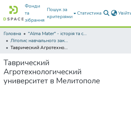
Фонди
Пошук за
та
Статистика
Увій
критеріями
зібрання
Головна
"Alma Mater" - історія та сьогодення Університету
Літопис навчального закладу: МІМСГ-ТДАТА-ТДАТУ
Таврический Агротехнологический университет в Мелитополе
Таврический
Агротехнологический
университет в Мелитополе