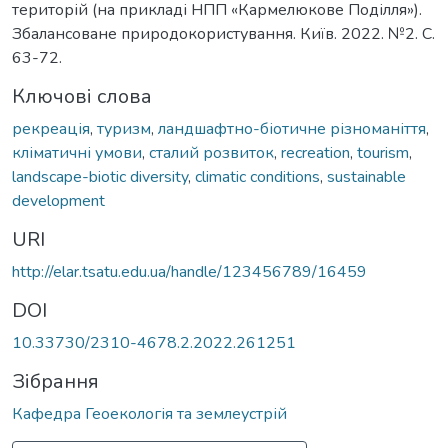
територій (на прикладі НПП «Кармелюкове Поділля»).
Збалансоване природокористування. Київ. 2022. №2. С.
63-72.
Ключові слова
рекреація
,
туризм
,
ландшафтно-біотичне різноманіття
,
кліматичні умови
,
сталий розвиток
,
recreation
,
tourism
,
landscape-biotic diversity
,
climatic conditions
,
sustainable
development
URI
http://elar.tsatu.edu.ua/handle/123456789/16459
DOI
10.33730/2310-4678.2.2022.261251
Зібрання
Кафедра Геоекологія та землеустрій