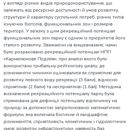
у вигляді різних видів природокористування, що
залежать від ресурсної доступності й умов розвитку,
структури й характеру суспільних потреб, різних типів
існуючих біотопів, функціональних зон і розмірів
території. У зв’язку з цим рекреаційний потенціал
функціональних зон парку є одним із пріоритетів його
сталого розвитку. Зважаючи на вищевказане, нами
було розраховано рекреаційний потенціал НПП
«Кармелюкове Поділля», при аналізі якого було
використано трибальну рейтингову шкалу, де
різноманітні чинники оцінювалися як сприятливі для
розвитку певного виду рекреації (3 бали), відносно
сприятливі (2 бали) та несприятливі (1 бал). Методика
визначення рекреаційного потенціалу парку була
спрямована для дефініції потенціалу відпочинку на
природі за допомогою запропонованої математичної
формули, яка включала біотичне й ландшафтне
різноманіття, сприятливість кліматичних і гідрологічних
умов, розвиток інфраструктури, наявність баз