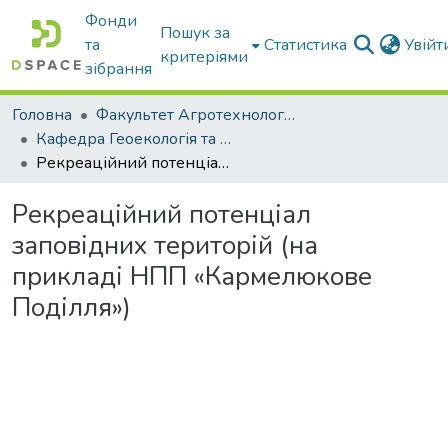
Фонди
Пошук за
та
Статистика
Увій
критеріями
зібрання
Головна
Факультет Агротехнологій та екології
Кафедра Геоекологія та землеустрій
Рекреаційний потенціал заповідних територій (на прикладі НПП «Кармелюкове Поділля»)
Рекреаційний потенціал
заповідних територій (на
прикладі НПП «Кармелюкове
Поділля»)