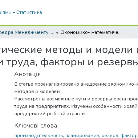
ріями
Статистика
Кафедра Менеджменту та публічного адміністрування
Экономико- математические методы и модели измерения производительности труда, факторы и резервы роста
тические методы и модели
 труда, факторы и резервы
Анотація
В статье проанализировано внедрение экономико-
методов и моделей.
Рассмотрены возможные пути и резервы роста про
труда на предприятиях. Изучены особенности хозяй
предприятий рыбной отрасли.
Ключові слова
производительность
,
планирование
,
резерв
,
фактор