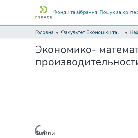
Фонди та зібрання
Пошук за крите
Головна
Факультет Економіки та бізнесу
Экономико- матема
производительности
Файли