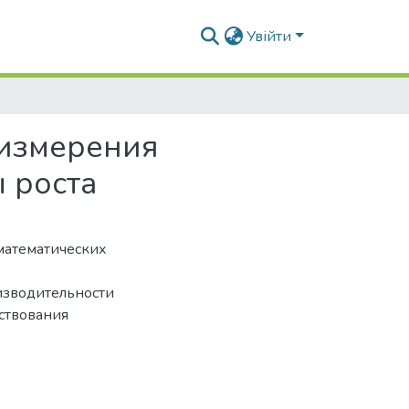
Увійти
 измерения
 роста
математических
изводительности
ствования