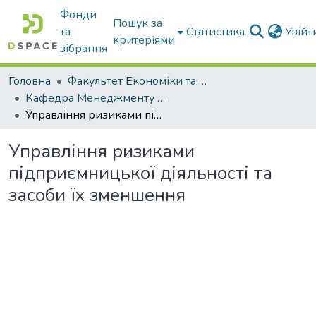
Фонди
Пошук за
та
Статистика
Увій
критеріями
зібрання
Головна
Факультет Економіки та бізнесу
Кафедра Менеджменту та публічного адміністрування
Управління ризиками підприємницької діяльності та засоби їх зменшення
Управління ризиками
підприємницької діяльності та
засоби їх зменшення