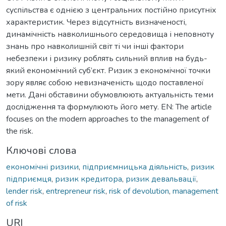
суспільства є однією з центральних постійно присутніх
характеристик. Через відсутність визначеності,
динамічність навколишнього середовища і неповноту
знань про навколишній світ ті чи інші фактори
небезпеки і ризику роблять сильний вплив на будь-
який економічний суб’єкт. Ризик з економічної точки
зору являє собою невизначеність щодо поставленої
мети. Дані обставини обумовлюють актуальність теми
дослідження та формулюють його мету. EN: The article
focuses on the modern approaches to the management of
the risk.
Ключові слова
економічні ризики
,
підприємницька діяльність
,
ризик
підприємця
,
ризик кредитора
,
ризик девальвації
,
lender risk
,
entrepreneur risk
,
risk of devolution
,
management
of risk
URI