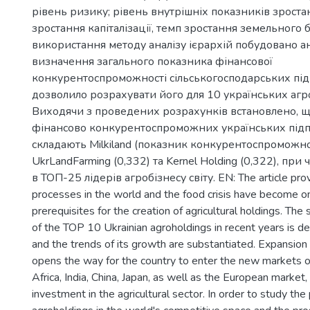
рівень ризику; рівень внутрішніх показників зроста
зростання капіталізації, темп зростання земельного б
використання методу аналізу ієрархій побудовано а
визначення загального показника фінансової
конкурентоспроможності сільськогосподарських під
дозволило розрахувати його для 10 українських агр
Виходячи з проведених розрахунків встановлено, щ
фінансово конкурентоспроможних українських під
складають Milkiland (показник конкурентоспроможнос
UkrLandFarming (0,332) та Kernel Holding (0,322), при
в ТОП-25 лідерів агробізнесу світу. EN: The article prov
processes in the world and the food crisis have become o
prerequisites for the creation of agricultural holdings. The 
of the TOP 10 Ukrainian agroholdings in recent years is d
and the trends of its growth are substantiated. Expansion o
opens the way for the country to enter the new markets o
Africa, India, China, Japan, as well as the European marke
investment in the agricultural sector. In order to study the