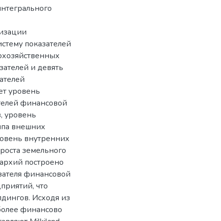
интегрального
лизации
стему показателей
охозяйственных
зателей и девять
зателей
ет уровень
ателей финансовой
, уровень
ппа внешних
ровень внутренних
 роста земельного
рархий построено
зателя финансовой
приятий, что
лдингов. Исходя из
иболее финансово