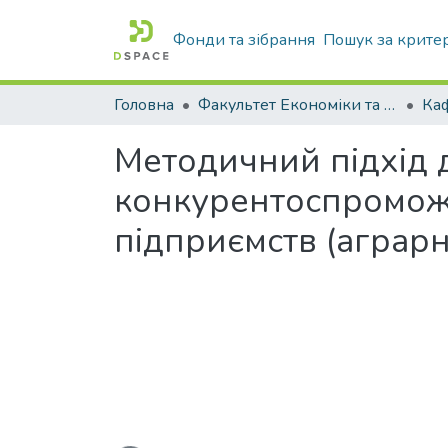
Фонди та зібрання
Пошук за крите
Головна
Факультет Економіки та бізнесу
Методичний підхід 
конкурентоспроможн
підприємств (аграрн