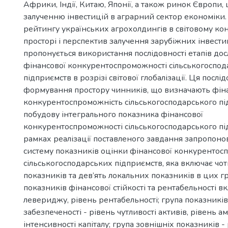
Африки, Індії, Китаю, Японії, а також ринок Європи,
залученню інвестицій в аграрний сектор економіки
рейтингу українських агрохолдингів в світовому к
просторі і перспектив залучення зарубіжних інвестиц
пропонується використання послідовності етапів до
фінансової конкурентоспроможності сільськогоспо
підприємств в розрізі світової глобалізації. Ця послі
формування простору чинників, що визначають фін
конкурентоспроможність сільськогосподарського пі
побудову інтегрального показника фінансової
конкурентоспроможності сільськогосподарського пі
рамках реалізації поставленого завдання запропоно
систему показників оцінки фінансової конкурентос
сільськогосподарських підприємств, яка включає чо
показників та дев’ять локальних показників в цих гр
показників фінансової стійкості та рентабельності в
левериджу, рівень рентабельності; група показників
забезпеченості - рівень чутливості активів, рівень а
інтенсивності капіталу; група зовнішніх показників - 