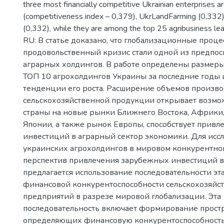
three most financially competitive Ukrainian enterprises ar
(competitiveness index – 0,379), UkrLandFarming (0,332)
(0,332), while they are among the top 25 agribusiness lea
RU: В статье доказано, что глобализационные проце
продовольственный кризис стали одной из предпос
аграрных холдингов. В работе определены размеры
ТОП 10 агрохолдингов Украины за последние годы 
тенденции его роста. Расширение объемов произво
сельскохозяйственной продукции открывает возмо
страны на новые рынки Ближнего Востока, Африки,
Японии, а также рынок Европы, способствует прив
инвестиций в аграрный сектор экономики. Для исс
украинских агрохолдингов в мировом конкурентном
перспектив привлечения зарубежных инвестиций в 
предлагается использование последовательности эт
финансовой конкурентоспособности сельскохозяйс
предприятий в разрезе мировой глобализации. Эта
последовательность включает формирование простр
определяющих финансовую конкурентоспособност