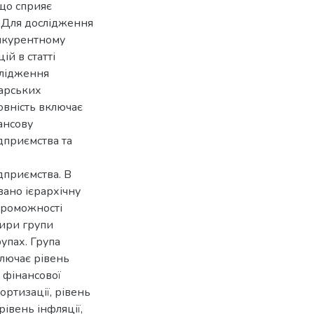
 що сприяє
. Для дослідження
онкурентному
ій в статті
слідження
дарських
довність включає
ансову
дприємства та
дприємства. В
вано ієрархічну
проможності
тири групи
упах. Група
ключає рівень
 фінансової
мортизації, рівень
рівень інфляції,