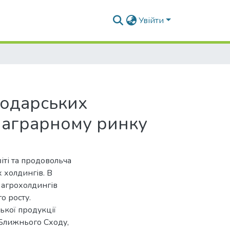
Увійти
подарських
у аграрному ринку
віті та продовольча
 холдингів. В
 агрохолдингів
о росту.
ької продукції
 Ближнього Сходу,