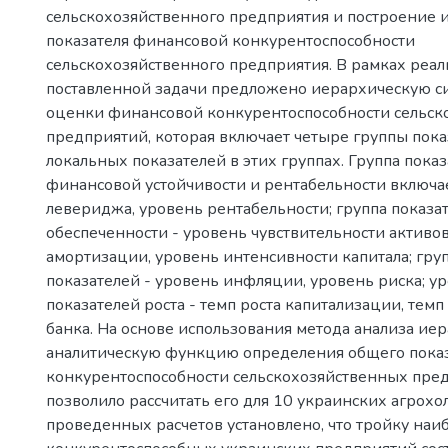
сельскохозяйственного предприятия и построение 
показателя финансовой конкурентоспособности
сельскохозяйственного предприятия. В рамках реа
поставленной задачи предложено иерархическую си
оценки финансовой конкурентоспособности сельск
предприятий, которая включает четыре группы пока
локальных показателей в этих группах. Группа пока
финансовой устойчивости и рентабельности включа
левериджа, уровень рентабельности; группа показ
обеспеченности - уровень чувствительности активов
амортизации, уровень интенсивности капитала; гру
показателей - уровень инфляции, уровень риска; у
показателей роста - темп роста капитализации, темп
банка. На основе использования метода анализа ие
аналитическую функцию определения общего пока
конкурентоспособности сельскохозяйственных пред
позволило рассчитать его для 10 украинских агрохо
проведенных расчетов установлено, что тройку на