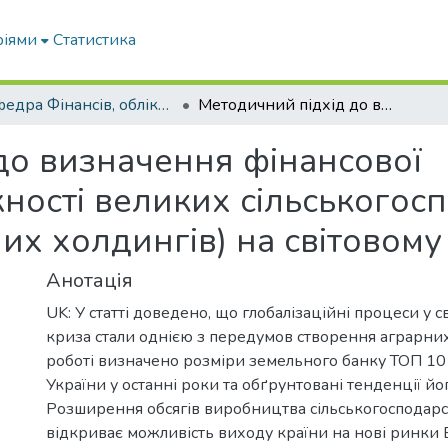
ріями
Статистика
Кафедра Фінансів, обліку і оподаткування
Методичний підхід до визначення фінансової конкурентоспроможності великих сільськогосподарських підприємств (аграрних холдингів) на світовому аграрному ринку
до визначення фінансової
ості великих сільськогос
их холдингів) на світовом
Анотація
UK: У статті доведено, що глобалізаційні процеси у с
криза стали однією з передумов створення аграрних
роботі визначено розміри земельного банку ТОП 10
України у останні роки та обґрунтовані тенденції йог
Розширення обсягів виробництва сільськогосподарс
відкриває можливість виходу країни на нові ринки