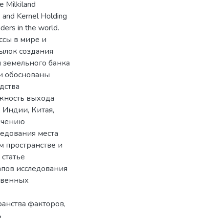
e Milkiland
 and Kernel Holding
ders in the world.
ссы в мире и
ылок создания
 земельного банка
и обоснованы
дства
жность выхода
 Индии, Китая,
лечению
ледования места
 пространстве и
статье
апов исследования
твенных
анства факторов,
ь