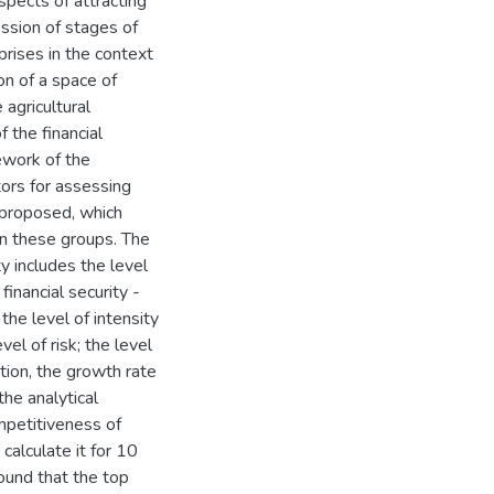
spects of attracting
ssion of stages of
prises in the context
on of a space of
 agricultural
f the financial
mework of the
tors for assessing
s proposed, which
 in these groups. The
ty includes the level
 financial security -
 the level of intensity
evel of risk; the level
ation, the growth rate
the analytical
ompetitiveness of
calculate it for 10
found that the top