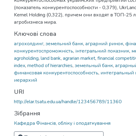
конкурентоспособных украинских предприятий соста
(показатель конкурентоспособности - 0,379), UkrLand
Kernel Holding (0,322), причем они входят в ТОП-25
агробизнеса мира.
Ключові слова
агрохолдинг
,
земельний банк
,
аграрний ринок
,
фіна
конкурентоспроможність
,
інтегральний показник
,
м
agroholding
,
land bank
,
agrarian market
,
financial competit
index
,
method of hierarchies
,
земельный банк
,
аграрны
финансовая конкурентоспособность
,
интегральный 
иерархий
URI
http://elar.tsatu.edu.ua/handle/123456789/11360
Зібрання
Кафедра Фінансів, обліку і оподаткування