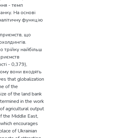
ння - темп
анку. На основі
налітичну функцію
приємств, що
охолдингів.
о трійку найбільш
приємств
ті - 0,379),
 чому вони входять
es that globalization
ne of the
size of the land bank
etermined in the work
f agricultural output
f the Middle East,
t, which encourages
 place of Ukrainian