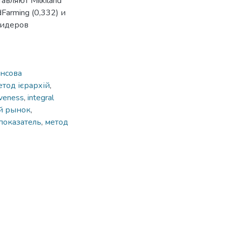
вляют Milkiland
Farming (0,332) и
 лидеров
нсова
етод ієрархій
,
iveness
,
integral
й рынок
,
показатель
,
метод