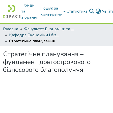
Фонди
Пошук за
та
Статистика
Увій
критеріями
зібрання
Головна
Факультет Економіки та бізнесу
Кафедра Економіки і бізнесу
Стратегічне планування – фундамент довгострокового бізнесового благополуччя
Стратегічне планування –
фундамент довгострокового
бізнесового благополуччя