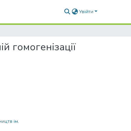
Увійти
ій гомогенізації
ицтв ім.