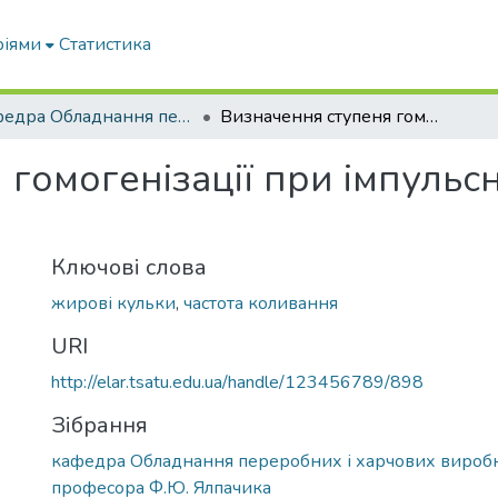
ріями
Статистика
кафедра Обладнання переробних і харчових виробництв ім. професора Ф.Ю. Ялпачика
Визначення ступеня гомогенізації при імпульсній гомогенізації молока
гомогенізації при імпульсн
Ключові слова
жирові кульки
,
частота коливання
URI
http://elar.tsatu.edu.ua/handle/123456789/898
Зібрання
кафедра Обладнання переробних і харчових виробн
професора Ф.Ю. Ялпачика