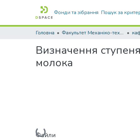
Фонди та зібрання
Пошук за крите
Головна
Факультет Механіко-технологічний
Визначення ступеня 
молока
Вантажиться...
Файли