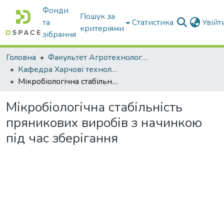
Фонди
Пошук за
та
Статистика
Увій
критеріями
зібрання
Головна
Факультет Агротехнологій та екології
Кафедра Харчові технологіі та готельно-ресторанна справа
Мікробіологічна стабільність пряникових виробів з начинкою під час зберігання
Мікробіологічна стабільність
пряникових виробів з начинкою
під час зберігання