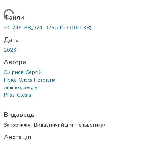
ажиться...
Файли
74-248-PB_321-326.pdf
(330.61 KB)
Дата
2026
Автори
Смірнов, Сергій
Прісс, Олеся Петрівна
Smirnov, Sergiy
Priss, Olesia
Видавець
Запоріжжя : Видавничий дім «Гельветика»
Анотація