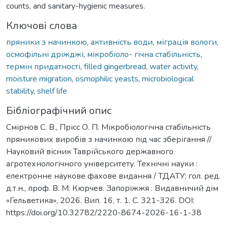
counts, and sanitary-hygienic measures.
Ключові слова
пряники з начинкою
,
активність води
,
міграція вологи
,
осмофільні дріжджі
,
мікробіоло- гічна стабільність
,
термін придатності
,
filled gingerbread
,
water activity
,
moisture migration
,
osmophilic yeasts
,
microbiological
stability
,
shelf life
Бібліографічний опис
Смірнов С. В., Прісс О. П. Мікробіологічна стабільність
пряникових виробів з начинкою під час зберігання //
Науковий вісник Таврійського державного
агротехнологічного університету. Технічні науки :
електронне наукове фахове видання / ТДАТУ; гол. ред.
д.т.н., проф. В. М. Кюрчев. Запоріжжя : Видавничий дім
«Гельветика», 2026. Вип. 16, т. 1. С. 321-326. DOI:
https://doi.org/10.32782/2220-8674-2026-16-1-38