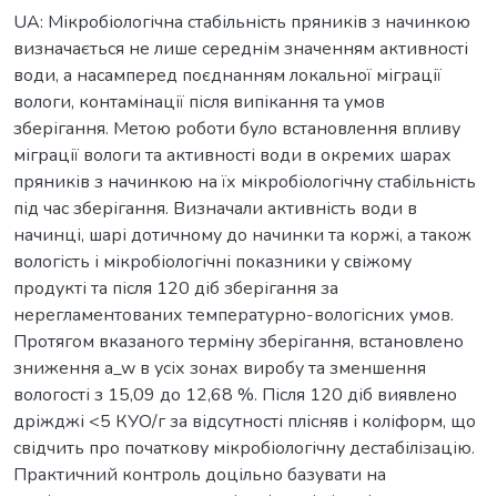
UA: Мікробіологічна стабільність пряників з начинкою
визначається не лише середнім значенням активності
води, а насамперед поєднанням локальної міграції
вологи, контамінації після випікання та умов
зберігання. Метою роботи було встановлення впливу
міграції вологи та активності води в окремих шарах
пряників з начинкою на їх мікробіологічну стабільність
під час зберігання. Визначали активність води в
начинці, шарі дотичному до начинки та коржі, а також
вологість і мікробіологічні показники у свіжому
продукті та після 120 діб зберігання за
нерегламентованих температурно-вологісних умов.
Протягом вказаного терміну зберігання, встановлено
зниження a_w в усіх зонах виробу та зменшення
вологості з 15,09 до 12,68 %. Після 120 діб виявлено
дріжджі <5 КУО/г за відсутності плісняв і коліформ, що
свідчить про початкову мікробіологічну дестабілізацію.
Практичний контроль доцільно базувати на