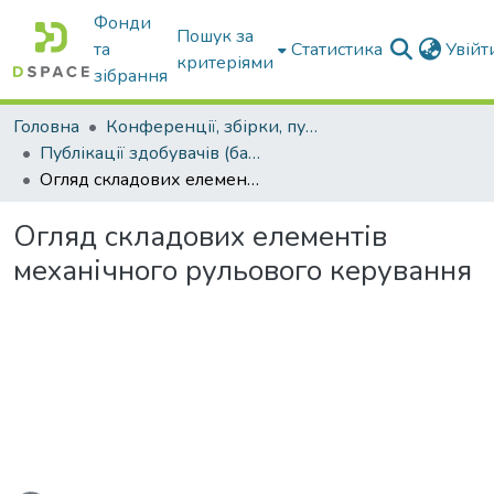
Фонди
Пошук за
та
Статистика
Увій
критеріями
зібрання
Головна
Конференції, збірки, публікації молодих вчених і здобувачів : магістрів, бакалаврів, аспірантів.
Публікації здобувачів (бакалаврів. магістрів, аспірантів)
Огляд складових елементів механічного рульового керування
Огляд складових елементів
механічного рульового керування