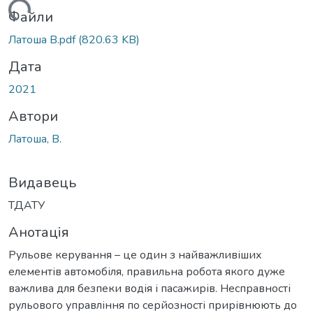
ажиться...
Файли
Латоша В.pdf
(820.63 KB)
Дата
2021
Автори
Латоша, В.
Видавець
ТДАТУ
Анотація
Рульове керування – це один з найважливіших
елементів автомобіля, правильна робота якого дуже
важлива для безпеки водія і пасажирів. Несправності
рульового управління по серйозності прирівнюють до