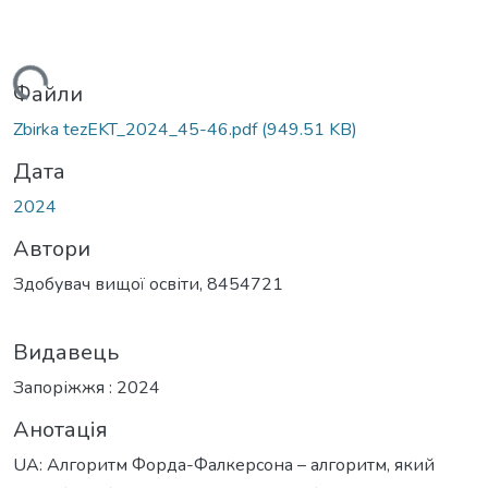
житься...
Файли
Zbirka tezEKT_2024_45-46.pdf
(949.51 KB)
Дата
2024
Автори
Здобувач вищої освіти, 8454721
Видавець
Запоріжжя : 2024
Анотація
UA: Алгоритм Форда-Фалкерсона – алгоритм, який