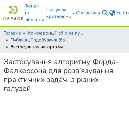
Фонди
Пошук за
та
Статистика
Увій
критеріями
зібрання
Головна
Конференції, збірки, публікації молодих вчених і здобувачів : магістрів, бакалаврів, аспірантів.
Публікації здобувачів (бакалаврів. магістрів, аспірантів)
Застосування алгоритму Форда-Фалкерсона для розв’язування практичних задач із різних галузей
Застосування алгоритму Форда-
Фалкерсона для розв’язування
практичних задач із різних
галузей