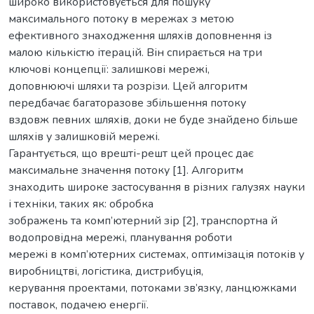
широко використовується для пошуку
максимального потоку в мережах з метою
ефективного знаходження шляхів доповнення із
малою кількістю ітерацій. Він спирається на три
ключові концепції: залишкові мережі,
доповнюючі шляхи та розрізи. Цей алгоритм
передбачає багаторазове збільшення потоку
вздовж певних шляхів, доки не буде знайдено більше
шляхів у залишковій мережі.
Гарантується, що врешті-решт цей процес дає
максимальне значення потоку [1]. Алгоритм
знаходить широке застосування в різних галузях науки
і техніки, таких як: обробка
зображень та комп’ютерний зір [2], транспортна й
водопровідна мережі, планування роботи
мережі в комп’ютерних системах, оптимізація потоків у
виробництві, логістика, дистрибуція,
керування проектами, потоками зв’язку, ланцюжками
поставок, подачею енергії.