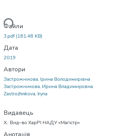
ься...
Файли
3.pdf
(181.48 KB)
Дата
2019
Автори
Застрожнікова, Ірина Володимирівна
Застрожникова, Ирина Владимировна
Zastrozhnikova, Iryna
Видавець
Х.: Вид–во ХарРІ НАДУ «Магістр»
Анотація