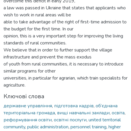
overcome this deficit in early 2019,
a law was passed in Ukraine that states that applicants who
wish to work in rural areas will be
able to take advantage of the right of first-time admission to
the budget for the first time. In our
opinion, this is a very important step for improving the living
standards of rural communities.
We believe that in order to further support the village
infrastructure and prevent the mass exodus
of youth from rural communities, it is necessary to introduce
similar programs for other
universities, in particular for agrarian, which train specialists for
agriculture.
Ключові слова
державне управління
,
підготовка кадрів
,
об’єднана
територіальна громада
,
вищі навчальні заклади
,
освіта
,
реформування освіти
,
освітні послуги
,
united territorial
community
,
public administration
,
personnel training
,
higher