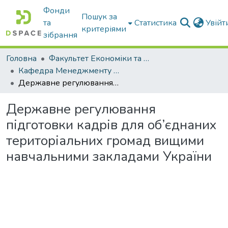
Фонди
Пошук за
та
Статистика
Увій
критеріями
зібрання
Головна
Факультет Економіки та бізнесу
Кафедра Менеджменту та публічного адміністрування
Державне регулювання підготовки кадрів для об’єднаних територіальних громад вищими навчальними закладами України
Державне регулювання
підготовки кадрів для об’єднаних
територіальних громад вищими
навчальними закладами України