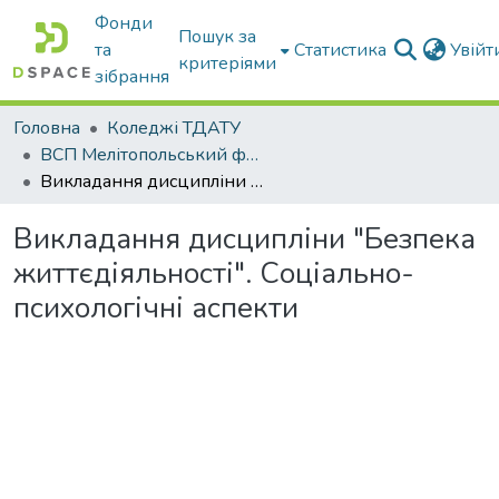
Фонди
Пошук за
та
Статистика
Увій
критеріями
зібрання
Головна
Коледжі ТДАТУ
ВСП Мелітопольський фаховий коледж ТДАТУ
Викладання дисципліни "Безпека життєдіяльності". Соціально-психологічні аспекти
Викладання дисципліни "Безпека
життєдіяльності". Соціально-
психологічні аспекти