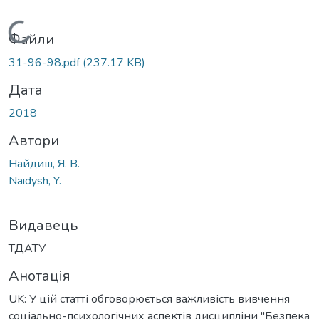
Вантажиться...
Файли
31-96-98.pdf
(237.17 KB)
Дата
2018
Автори
Найдиш, Я. В.
Naidysh, Y.
Видавець
ТДАТУ
Анотація
UK: У цій статті обговорюється важливість вивчення
соціально-психологічних аспектів дисципліни "Безпека