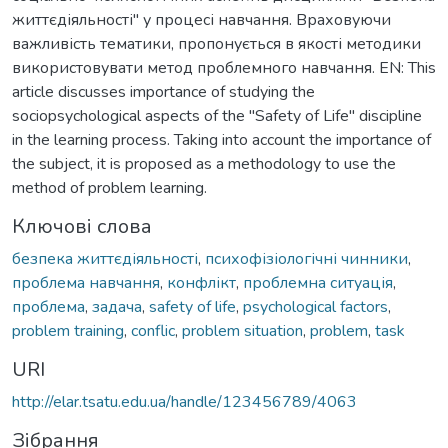
життєдіяльності" у процесі навчання. Враховуючи
важливість тематики, пропонується в якості методики
використовувати метод проблемного навчання. EN: This
article discusses importance of studying the
sociopsychological aspects of the "Safety of Life" discipline
in the learning process. Taking into account the importance of
the subject, it is proposed as a methodology to use the
method of problem learning.
Ключові слова
безпека життєдіяльності
,
психофізіологічні чинники
,
проблема навчання
,
конфлікт
,
проблемна ситуація
,
проблема
,
задача
,
safety of life
,
psychological factors
,
problem training
,
conflic
,
problem situation
,
problem
,
task
URI
http://elar.tsatu.edu.ua/handle/123456789/4063
Зібрання