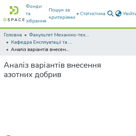
Фонди
Пошук за
та
Статистика
Увій
критеріями
зібрання
Головна
Факультет Механіко-технологічний
Кафедра Експлуатації та технічного сервісу машин
Аналіз варіантів внесення азотних добрив
Аналіз варіантів внесення
азотних добрив