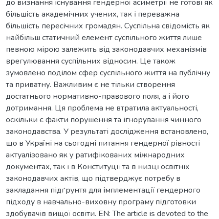
до визнання існування гендерної асиметрії не готові як
більшість академічних учених, так і переважна
більшість пересічних громадян. Суспільна свідомість як
найбільш статичний елемент суспільного життя лише
певною мірою залежить від законодавчих механізмів
врегулювання суспільних відносин. Це також
зумовлено поділом сфер суспільного життя на публічну
та приватну. Важливим є не тільки створення
достатнього нормативно-правового поля, а і його
дотримання. Ця проблема не втратила актуальності,
оскільки є факти порушення та ігнорування чинного
законодавства. У результаті дослідження встановлено,
що в Україні на сьогодні питання гендерної рівності
актуалізовано як у ратифікованих міжнародних
документах, так і в Конституції та в низці освітніх
законодавчих актів, що підтверджує потребу в
закладання підґрунтя для імплементації гендерного
підходу в навчально-виховну програму підготовки
здобувачів вищої освіти. EN: The article is devoted to the