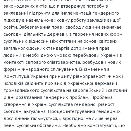
законодавчих актів, що підтверджує потребу в
закладанні підґрунтя для імплементації ґендерного
підходу в навчально-виховну роботу закладів вищої
освіти. Забезпечення прав і свобод людини визначає
сьогодні діяльність держави, а творення нових форм
суспільних відносин між статями на основі світових
загальнолюдських стандартів дотримання прав
людини є необхідною умовою перебудови України в
контексті світового співтовариства, розбудови нових
форм міжнародного спілкування. Визначення в
Конституції України принципу рівноправності жінок і
чоловіків свідчить про вихід Української держави і
громадянського суспільства на європейський і світовий
рівні розв’язання ґендерних проблем. Проблема
створення в Україні суспільства гендерної рівності
сьогодні актуальна. Процес інтегрування гендерних
досліджень гальмується, і, вірогідно, не лише через
певні суспільні обставини. Необхідно констатувати, що