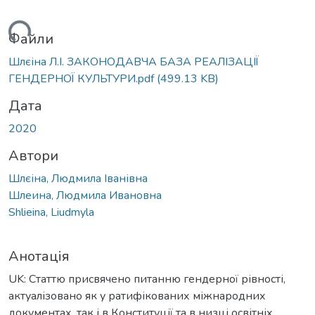
ься...
Файли
Шлєіна Л.І. ЗАКОНОДАВЧА БАЗА РЕАЛІЗАЦІЇ
ГЕНДЕРНОЇ КУЛЬТУРИ.pdf
(499.13 KB)
Дата
2020
Автори
Шлєіна, Людмила Іванівна
Шлеина, Людмила Ивановна
Shlieina, Liudmyla
Анотація
UK: Статтю присвячено питанню гендерної рівності,
актуалізовано як у ратифікованих міжнародних
документах, так і в Конституції та в низці освітніх