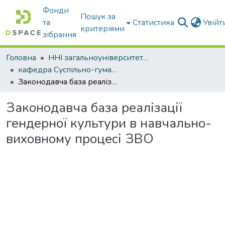
Фонди
Пошук за
та
Статистика
Увій
критеріями
зібрання
Головна
ННІ загальноуніверситетської підготовки
кафедра Суспільно-гуманітарні науки
Законодавча база реалізації гендерної культури в навчально-виховному процесі ЗВО
Законодавча база реалізації
гендерної культури в навчально-
виховному процесі ЗВО