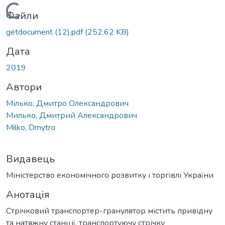
Вантажиться...
Файли
getdocument (12).pdf
(252.62 KB)
Дата
2019
Автори
Мілько, Дмитро Олександрович
Милько, Дмитрий Александрович
Milko, Dmytro
Видавець
Міністерство економічного розвитку і торгівлі України
Анотація
Стрічковий транспортер-гранулятор містить привідну
та натяжну станції, транспортуючу стрічку