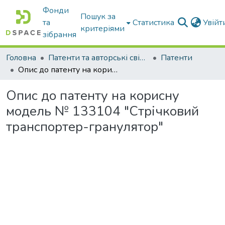
Фонди
Пошук за
та
Статистика
Увій
критеріями
зібрання
Головна
Патенти та авторські свідоцтва
Патенти
Опис до патенту на корисну модель № 133104 "Стрічковий транспортер-гранулятор"
Опис до патенту на корисну
модель № 133104 "Стрічковий
транспортер-гранулятор"