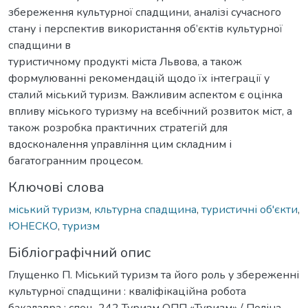
збереження культурної спадщини, аналізі сучасного
стану і перспектив використання об’єктів культурної
спадщини в
туристичному продукті міста Львова, а також
формулюванні рекомендацій щодо їх інтеграції у
сталий міський туризм. Важливим аспектом є оцінка
впливу міського туризму на всебічний розвиток міст, а
також розробка практичних стратегій для
вдосконалення управління цим складним і
багатогранним процесом.
Ключові слова
міський туризм
,
кльтурна спадщина
,
туристичні об'єкти
,
ЮНЕСКО
,
туризм
Бібліографічний опис
Глущенко П. Міський туризм та його роль у збереженні
культурної спадщини : кваліфікаційна робота
бакалавра : спец. 242 Туризм ОПП «Туризм» / Поліна