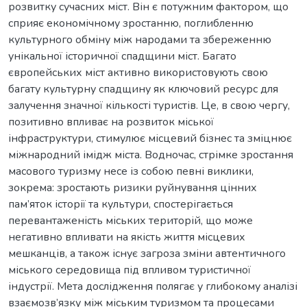
розвитку сучасних міст. Він є потужним фактором, що
сприяє економічному зростанню, поглибленню
культурного обміну між народами та збереженню
унікальної історичної спадщини міст. Багато
європейських міст активно використовують свою
багату культурну спадщину як ключовий ресурс для
залучення значної кількості туристів. Це, в свою чергу,
позитивно впливає на розвиток міської
інфраструктури, стимулює місцевий бізнес та зміцнює
міжнародний імідж міста. Водночас, стрімке зростання
масового туризму несе із собою певні виклики,
зокрема: зростають ризики руйнування цінних
пам’яток історії та культури, спостерігається
перевантаженість міських територій, що може
негативно впливати на якість життя місцевих
мешканців, а також існує загроза зміни автентичного
міського середовища під впливом туристичної
індустрії. Мета дослідження полягає у глибокому аналізі
взаємозв’язку між міським туризмом та процесами