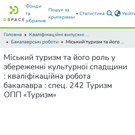
Фонди
Пошук за
та
Статистика
Увій
критеріями
зібрання
Головна
Кваліфікаційні випускні роботи бакалаврів і магістрів
Бакалаврські роботи
Міський туризм та його роль у збереженні культурної спадщини : кваліфікаційна робота бакалавра : спец. 242 Туризм ОПП «Туризм»
Міський туризм та його роль у
збереженні культурної спадщини
: кваліфікаційна робота
бакалавра : спец. 242 Туризм
ОПП «Туризм»