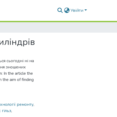
Увійти
иліндрів
ся сьогодні ні на
ння зношених
n the article the
h the aim of finding
хнології ремонту
,
 гільз
,