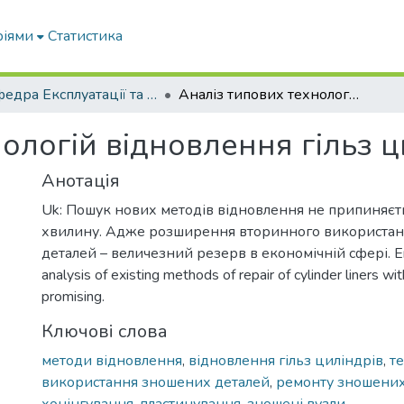
ріями
Статистика
Кафедра Експлуатації та технічного сервісу машин
Аналіз типових технологій відновлення гільз циліндрів
ологій відновлення гільз ц
Анотація
Uk: Пошук нових методів відновлення не припиняєть
хвилину. Адже розширення вторинного використа
деталей – величезний резерв в економічній сфері. En: I
analysis of existing methods of repair of cylinder liners wit
promising.
Ключові слова
методи відновлення
,
відновлення гільз циліндрів
,
те
використання зношених деталей
,
ремонту зношених