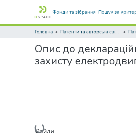
Фонди та зібрання
Пошук за крите
Головна
Патенти та авторські свідоцтва
Па
Опис до декларацій
захисту електродвиг
Вантажиться...
Файли