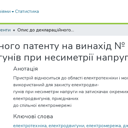
ріями
Статистика
тенти
Опис до деклараційного патенту на винахід № 50344 "Пристрій захисту електродвигунів при несиметрії напруги"
ного патенту на винахід №
унів при несиметрії напру
Анотація
Пристрій відноситься до області електротехніки і м
використаний для захисту електродви-
гунів при несиметрм напруги на затискачах окрем
електродвигунів, приєднаних
до спільної електромережі
Ключові слова
електротехніка
,
електродвигуни
,
електромережа
,
д