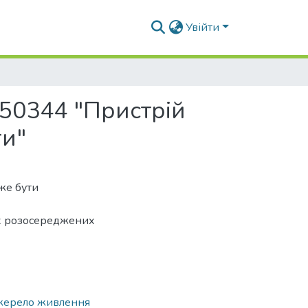
Увійти
 50344 "Пристрій
ги"
оже бути
их розосереджених
жерело живлення