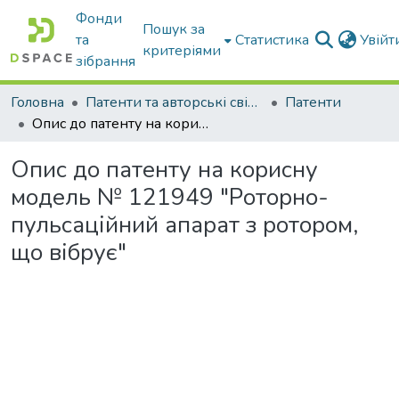
Фонди
Пошук за
та
Статистика
Увій
критеріями
зібрання
Головна
Патенти та авторські свідоцтва
Патенти
Опис до патенту на корисну модель № 121949 "Роторно-пульсаційний апарат з ротором, що вібрує"
Опис до патенту на корисну
модель № 121949 "Роторно-
пульсаційний апарат з ротором,
що вібрує"