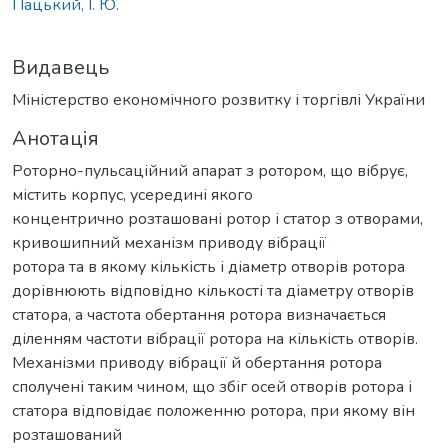
Пацький, І. Ю.
Видавець
Міністерство економічного розвитку і торгівлі України
Анотація
Роторно-пульсаційний апарат з ротором, що вібрує,
містить корпус, усередині якого
концентрично розташовані ротор і статор з отворами,
кривошипний механізм приводу вібрації
ротора та в якому кількість і діаметр отворів ротора
дорівнюють відповідно кількості та діаметру отворів
статора, а частота обертання ротора визначається
діленням частоти вібрації ротора на кількість отворів.
Механізми приводу вібрації й обертання ротора
сполучені таким чином, що збіг осей отворів ротора і
статора відповідає положенню ротора, при якому він
розташований