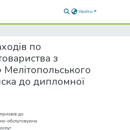
Увійти
ходів по
товариства з
 Мелітопольського
иска до дипломної
призвів до
тно-обслуговуючх
послуг