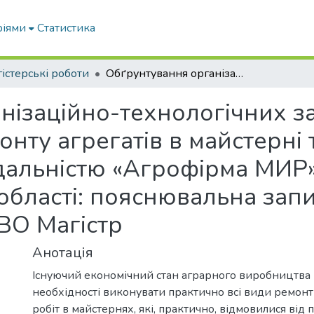
ріями
Статистика
істерські роботи
Обґрунтування організаційно-технологічних заходів по вдосконаленню ремонту агрегатів в майстерні товариства з обмеженою відповідальністю «Агрофірма МИР» Мелітопольського району Запорізької області: пояснювальна записка до дипломної роботи здобувача СВО Магістр
нізаційно-технологічних за
ту агрегатів в майстерні 
дальністю «Агрофірма МИР»
 області: пояснювальна зап
ВО Магістр
Анотація
Існуючий економічний стан аграрного виробництва 
необхідності виконувати практично всі види ремон
робіт в майстернях, які, практично, відмовилися від 