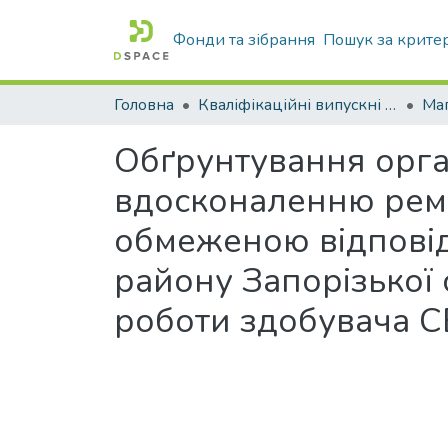
Фонди та зібрання
Пошук за крите
Головна
Кваліфікаційні випускні роботи бакалаврів і магістрів
Маг
Обґрунтування орга
вдосконаленню ремон
обмеженою відпові
району Запорізької
роботи здобувача С