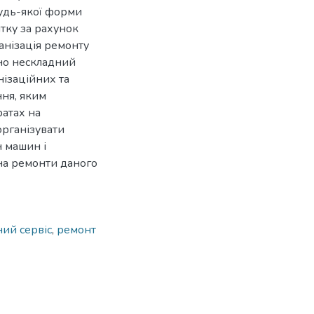
будь-якої форми
тку за рахунок
анізація ремонту
яно нескладний
нізаційних та
ння, яким
атах на
рганізувати
н машин і
на ремонти даного
ний сервіс
,
ремонт