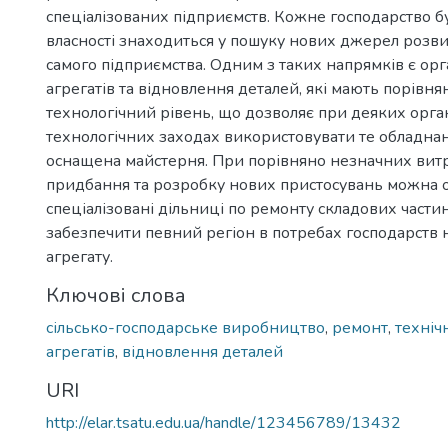
спеціалізованих підприємств. Кожне господарство 
власності знаходиться у пошуку нових джерел розви
самого підприємства. Одним з таких напрямків є орг
агрегатів та відновлення деталей, які мають порівн
технологічний рівень, що дозволяє при деяких орга
технологічних заходах використовувати те обладна
оснащена майстерня. При порівняно незначних витр
придбання та розробку нових пристосувань можна о
спеціалізовані дільниці по ремонту складових части
забезпечити певний регіон в потребах господарств 
агрегату.
Ключові слова
сільсько-господарське виробництво
,
ремонт
,
техніч
агрегатів
,
відновлення деталей
URI
http://elar.tsatu.edu.ua/handle/123456789/13432