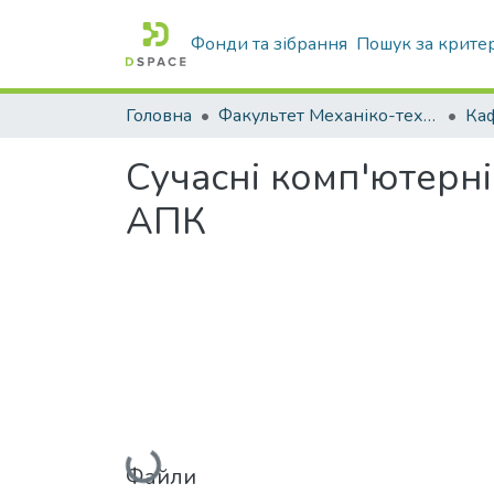
Фонди та зібрання
Пошук за крите
Головна
Факультет Механіко-технологічний
Сучасні комп'ютерні
АПК
Вантажиться...
Файли