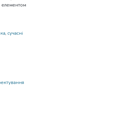
м елементом
вка
,
сучасні
оектування