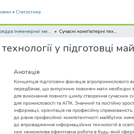
ріями
Статистика
Кафедра Інженерної механіки та комп'ютерного проектування
Сучасні комп'ютерні технології у підготовці майбутніх інженерів АПК
 технології у підготовці ма
Анотація
Концепція підготовки фахівців агропромислового 
передбачає, що випускник повинен мати необхідні з
для виконання повного циклу створення сучасних си
для промисловості та АПК. Значний та постійно зрос
інформації, орієнтація на професійну спрямованість
до рівня професійної компетентності майбутніх інж
до впровадження інформаційних технологій в освіт
них неможлива ефективна робота в будь-якій сфері,