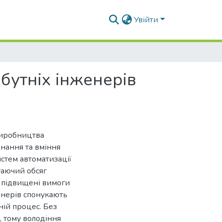
Увійти
йбутніх інженерів
виробництва
нання та вміння
стем автоматизації
таючий обсяг
, підвищені вимоги
енерів спонукають
ній процес. Без
 тому володіння