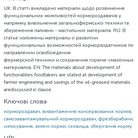
UK: В статті викладено матеріали щодо розвинення
функціональних можливостей кормороздавачів у
напрямку вивільнення загальнофермської техніки та
збереження паливно - мастильних матеріалів. RU: В
статье изложены материалы о развитии
функциональных возможностей кормораздатчиков по
направлении освобождения
фермерской техники и сохранения горюче-смазочных
материалов. EN: The materials about development of
functionalities foodtakers are stated at development of
farmer engineering and savings of the oil-greased materials
arediscussed in clause.
Ключові слова
кормороздавач
,
вивантаження консервованих кормів
,
самозавантажувальний кормороздавач
,
фрезбарабани
,
силосування
,
зелені корми
,
сховища
,
зберігання корму