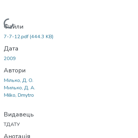
Вантажиться...
Файли
7-7-12.pdf
(444.3 KB)
Дата
2009
Автори
Мілько, Д. О.
Милько, Д. А.
Milko, Dmytro
Видавець
ТДАТУ
Анотація