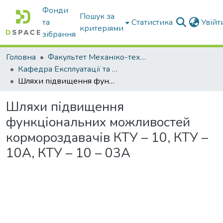
Фонди
Пошук за
та
Статистика
Увій
критеріями
зібрання
Головна
Факультет Механіко-технологічний
Кафедра Експлуатації та технічного сервісу машин
Шляхи підвищення функціональних можливостей кормороздавачів КТУ – 10, КТУ – 10А, КТУ – 10 – 03А
Шляхи підвищення
функціональних можливостей
кормороздавачів КТУ – 10, КТУ –
10А, КТУ – 10 – 03А