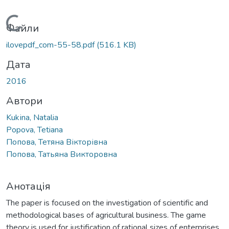
Вантажиться...
Файли
ilovepdf_com-55-58.pdf
(516.1 KB)
Дата
2016
Автори
Kukіna, Natalia
Popova, Tetiana
Попова, Тетяна Вікторівна
Попова, Татьяна Викторовна
Анотація
The paper is focused on the investigation of scientific and
methodological bases of agricultural business. The game
theory is used for justification of rational sizes of enterprises.