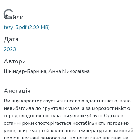
Вантажиться...
Файли
tezy_5.pdf
(2.99 MB)
Дата
2023
Автори
Шкіндер-Барміна, Анна Миколаївна
Анотація
Вишня характеризується високою адаптивністю, вона
невибаглива до ґрунтових умов, а за морозостійкістю
серед плодових поступається лише яблуні. Однак в
останні роки спостерігається нестабільність погодних
умов, зокрема різкі коливання температури в зимовий
період, весняні заморозки, що негативно впливає на