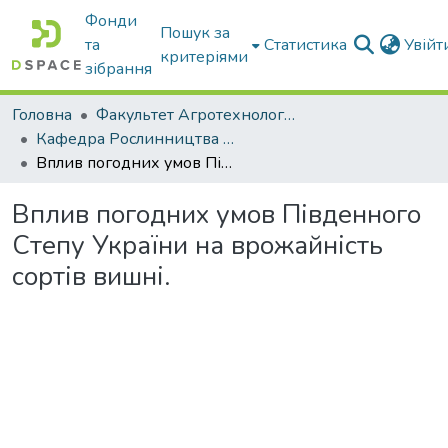
Фонди
Пошук за
та
Статистика
Увій
критеріями
зібрання
Головна
Факультет Агротехнологій та екології
Кафедра Рослинництва та садівництва ім. професора В.В. Калитки
Вплив погодних умов Південного Степу України на врожайність сортів вишні.
Вплив погодних умов Південного
Степу України на врожайність
сортів вишні.