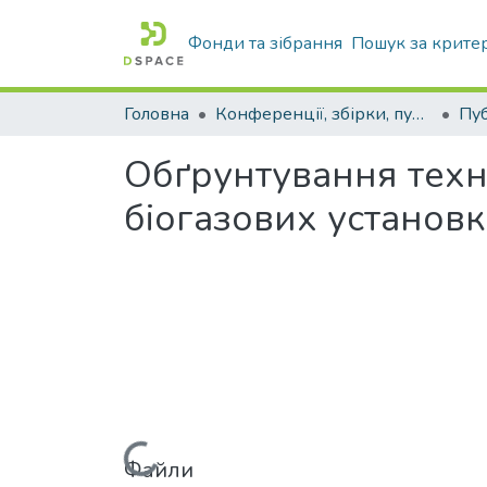
Фонди та зібрання
Пошук за крите
Головна
Конференції, збірки, публікації молодих вчених і здобувачів : магістрів, бакалаврів, аспірантів.
Обґрунтування техн
біогазових установк
Файли