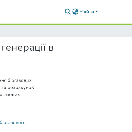
Увійти
генерації в
ння біогазових
з та розрахунок
іогазових
біогазового