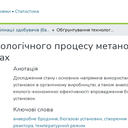
ріями
Статистика
Публікації здобувачів (бакалаврів. магістрів, аспірантів)
Обґрунтування технологічного процесу метаногенерації в біогазових установках
ологічного процесу метано
ах
Анотація
Дослідження стану і основних напрямків використа
установок в органічному виробництві, а також аналі
еколого-економічної ефективності впровадження б
установок.
Ключові слова
анаеробне бродіння
,
біогазові установки
,
створення 
реактора
,
температурний режим