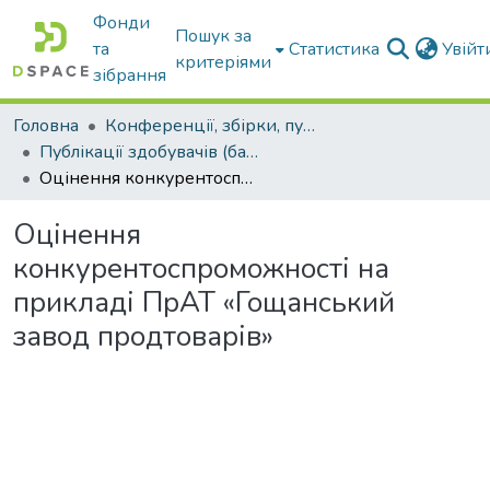
Фонди
Пошук за
та
Статистика
Увій
критеріями
зібрання
Головна
Конференції, збірки, публікації молодих вчених і здобувачів : магістрів, бакалаврів, аспірантів.
Публікації здобувачів (бакалаврів. магістрів, аспірантів)
Оцінення конкурентоспроможності на прикладі ПрАТ «Гощанський завод продтоварів»
Оцінення
конкурентоспроможності на
прикладі ПрАТ «Гощанський
завод продтоварів»