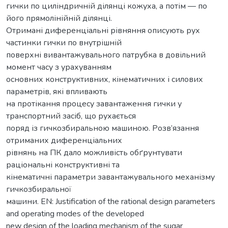
гички по циліндричній ділянці кожуха, а потім — по
його прямолінійній ділянці.
Отримані диференціальні рівняння описують рух
частинки гички по внутрішній
поверхні вивантажувального патрубка в довільний
момент часу з урахуванням
основних конструктивних, кінематичних і силових
параметрів, які впливають
на протікання процесу завантаження гички у
транспортний засіб, що рухається
поряд із гичкозбиральною машиною. Розв’язання
отриманих диференціальних
рівнянь на ПК дало можливість обґрунтувати
раціональні конструктивні та
кінематичні параметри завантажувального механізму
гичкозбиральної
машини. EN: Justification of the rational design parameters
and operating modes of the developed
new design of the loading mechanism of the sugar