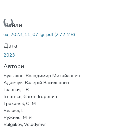
Вантажиться...
Файли
ua_2023_11_07 Ign.pdf
(2.72 MB)
Дата
2023
Автори
Булгаков, Володимир Михайлович
Адамчук, Валерій Васильович
Головач, І. В.
Ігнатьєв, Євген Ігорович
Троханяк, О. М.
Белоєв, І.
Ружило, М. Я.
Bulgakov, Volodymyr