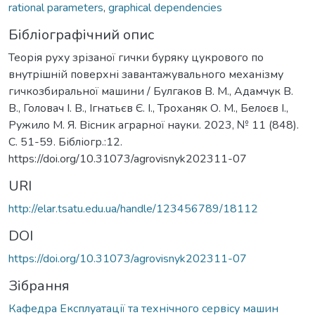
rational parameters
,
graphical dependencies
Бібліографічний опис
Теорія руху зрізаної гички буряку цукрового по
внутрішній поверхні завантажувального механізму
гичкозбиральної машини / Булгаков В. М., Адамчук В.
В., Головач І. В., Ігнатьєв Є. І., Троханяк О. М., Белоєв І.,
Ружило М. Я. Вісник аграрної науки. 2023, № 11 (848).
C. 51-59. Бібліогр.:12.
https://doi.org/10.31073/agrovisnyk202311-07
URI
http://elar.tsatu.edu.ua/handle/123456789/18112
DOI
https://doi.org/10.31073/agrovisnyk202311-07
Зібрання
Кафедра Експлуатації та технічного сервісу машин