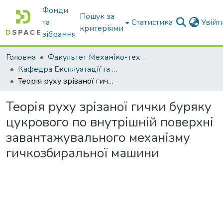
Фонди
Пошук за
та
Статистика
Увій
критеріями
зібрання
Головна
Факультет Механіко-технологічний
Кафедра Експлуатації та технічного сервісу машин
Теорія руху зрізаної гички буряку цукрового по внутрішній поверхні завантажувального механізму гичкозбиральної машини
Теорія руху зрізаної гички буряку
цукрового по внутрішній поверхні
завантажувального механізму
гичкозбиральної машини