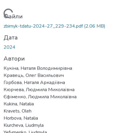
антажиться...
Файли
zbirnyk-tdatu-2024-27_229-234.pdf
(2.06 MB)
Дата
2024
Автори
Кукіна, Наталя Володимирівна
Кравець, Олег Васильович
Горбова, Наталя Аркадіївна
Кюрчева, Людмила Миколаївна
Єфіменко, Людмила Миколаївна
Кukina, Natalia
Kravets, Oleh
Horbova, Natalia
Kiurcheva, Liudmyla
Yefymenko, Liudmyla