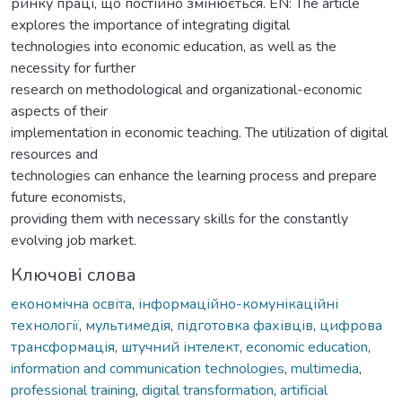
ринку праці, що постійно змінюється. EN: The article
explores the importance of integrating digital
technologies into economic education, as well as the
necessity for further
research on methodological and organizational-economic
aspects of their
implementation in economic teaching. The utilization of digital
resources and
technologies can enhance the learning process and prepare
future economists,
providing them with necessary skills for the constantly
evolving job market.
Ключові слова
економічна освіта
,
інформаційно-комунікаційні
технології
,
мультимедія
,
підготовка фахівців
,
цифрова
трансформація
,
штучний інтелект
,
economic education
,
information and communication technologies
,
multimedia
,
professional training
,
digital transformation
,
artificial