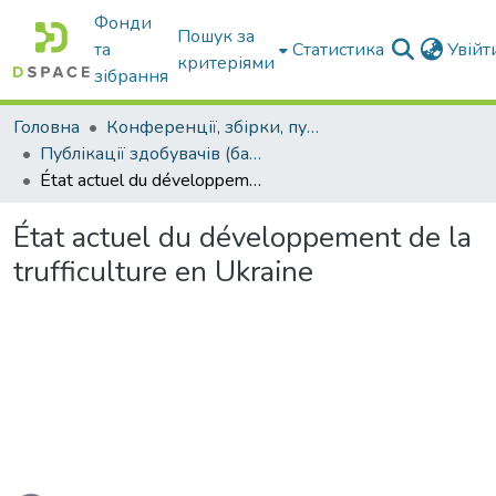
Фонди
Пошук за
та
Статистика
Увій
критеріями
зібрання
Головна
Конференції, збірки, публікації молодих вчених і здобувачів : магістрів, бакалаврів, аспірантів.
Публікації здобувачів (бакалаврів. магістрів, аспірантів)
État actuel du développement de la trufficulture en Ukraine
État actuel du développement de la
trufficulture en Ukraine
ься...