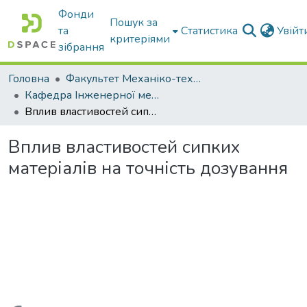
Фонди
Пошук за
та
Статистика
Увій
критеріями
зібрання
Головна
Факультет Механіко-технологічний
Кафедра Інженерної механіки та комп'ютерного проектування
Вплив властивостей сипких матеріалів на точність дозування
Вплив властивостей сипких
матеріалів на точність дозування