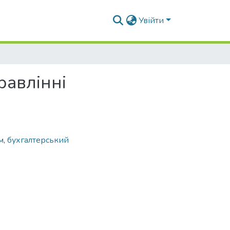
Увійти
равлінні
м
,
бухгалтерський