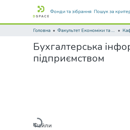
Фонди та зібрання
Пошук за крите
Головна
Факультет Економіки та бізнесу
Бухгалтерська інформ
підприємством
Вантажиться...
Файли