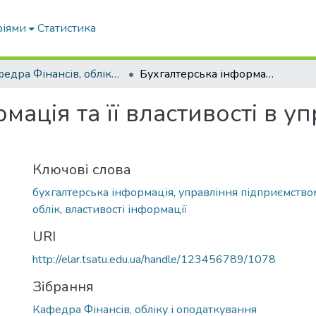
ріями
Статистика
Кафедра Фінансів, обліку і оподаткування
Бухгалтерська інформація та її властивості в управлінні підприємством
ація та її властивості в уп
Ключові слова
бухгалтерська інформація
,
управління підприємство
облік
,
властивості інформації
URI
http://elar.tsatu.edu.ua/handle/123456789/1078
Зібрання
Кафедра Фінансів, обліку і оподаткування