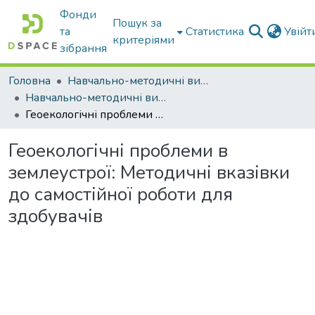
Фонди
Пошук за
та
Статистика
Увій
критеріями
зібрання
Головна
Навчально-методичні видання
Навчально-методичні видання
Геоекологічні проблеми в землеустрої: Методичні вказівки до самостійної роботи для здобувачів
Геоекологічні проблеми в
землеустрої: Методичні вказівки
до самостійної роботи для
здобувачів