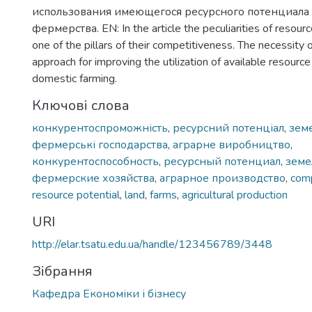
использования имеющегося ресурсного потенциала 
фермерства. EN: In the article the peculiarities of resourc
one of the pillars of their competitiveness. The necessity 
approach for improving the utilization of available resource
domestic farming.
Ключові слова
конкурентоспроможність
,
ресурсний потенціал
,
зем
фермерські господарства
,
аграрне виробництво
,
конкурентоспособность
,
ресурсный потенциал
,
земе
фермерские хозяйства
,
аграрное производство
,
comp
resource potential
,
land
,
farms
,
agricultural production
URI
http://elar.tsatu.edu.ua/handle/123456789/3448
Зібрання
Кафедра Економіки і бізнесу