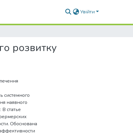
Увійти
го розвитку
зпечення
ь системного
ня наявного
 В статье
 фермерских
ости. Обоснована
 эффективности