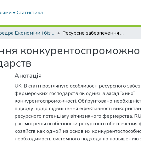
ріями
Статистика
Кафедра Економіки і бізнесу
Ресурсне забезпечення конкурентоспроможного розвитку фермерських господарств
ення конкурентоспроможно
дарств
Анотація
UK: В статті розглянуто особливості ресурсного забе
фермерських господарств як однієї із засад їхньої
конкурентоспроможності. Обґрунтовано необхідніст
підходу щодо підвищення ефективності використан
ресурсного потенціалу вітчизняного фермерства. RU:
рассмотрены особенности ресурсного обеспечения
хозяйств как одной из основ их конкурентоспособн
необходимость системного подхода по повышению