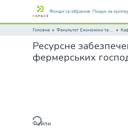
Фонди та зібрання
Пошук за крите
Головна
Факультет Економіки та бізнесу
Ресурсне забезпеч
фермерських госпо
Вантажиться...
Файли