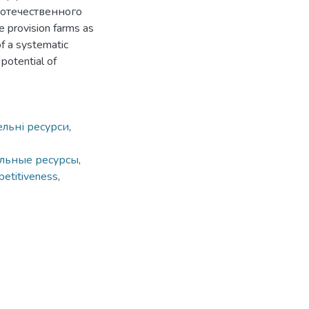
отечественного
e provision farms as
of a systematic
 potential of
ельні ресурси
,
льные ресурсы
,
etitiveness
,