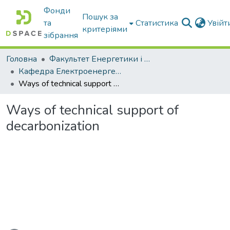
Фонди
Пошук за
та
Статистика
Увій
критеріями
зібрання
Головна
Факультет Енергетики і комп'ютерних технологій
Кафедра Електроенергетики і електротехнологій
Ways of technical support of decarbonization
Ways of technical support of
decarbonization