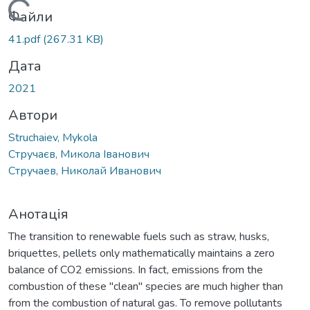
Вантажиться...
Файли
41.pdf
(267.31 KB)
Дата
2021
Автори
Struchaiev, Mykola
Стручаєв, Микола Іванович
Стручаев, Николай Иванович
Анотація
The transition to renewable fuels such as straw, husks,
briquettes, pellets only mathematically maintains a zero
balance of CO2 emissions. In fact, emissions from the
combustion of these "clean" species are much higher than
from the combustion of natural gas. To remove pollutants