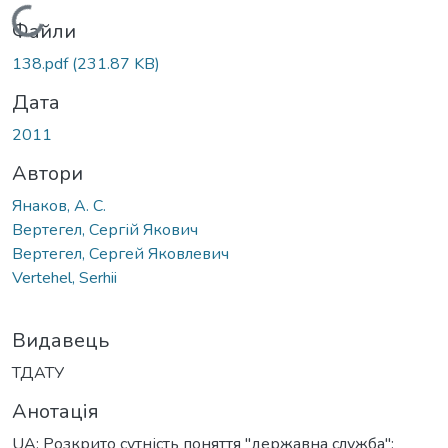
Вантажиться...
Файли
138.pdf
(231.87 KB)
Дата
2011
Автори
Янаков, А. С.
Вертегел, Сергій Якович
Вертегел, Сергей Яковлевич
Vertehel, Serhii
Видавець
ТДАТУ
Анотація
UА: Розкрито сутність поняття "державна служба";