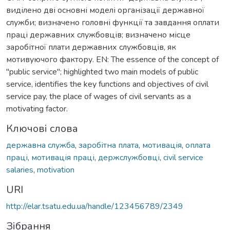
виділено дві основні моделі організації державної
служби; визначено головні функції та завдання оплати
праці державних службовців; визначено місце
заробітної плати державних службовців, як
мотивуючого фактору. EN: The essence of the concept of
"public service"; highlighted two main models of public
service, identifies the key functions and objectives of civil
service pay, the place of wages of civil servants as a
motivating factor.
Ключові слова
державна служба
,
заробітна плата
,
мотивація
,
оплата
праці
,
мотивація праці
,
держслужбовці
,
civil service
salaries
,
motivation
URI
http://elar.tsatu.edu.ua/handle/123456789/2349
Зібрання