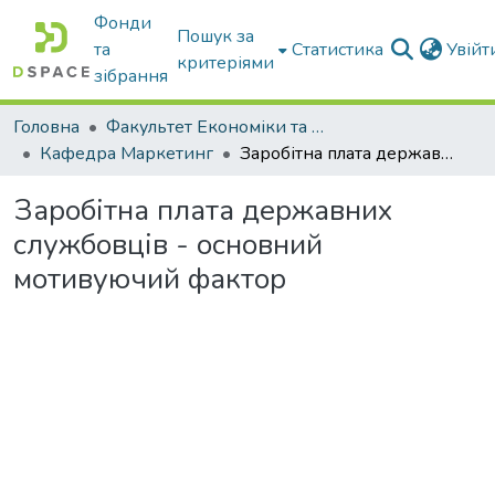
Фонди
Пошук за
та
Статистика
Увій
критеріями
зібрання
Головна
Факультет Економіки та бізнесу
Кафедра Маркетинг
Заробітна плата державних службовців - основний мотивуючий фактор
Заробітна плата державних
службовців - основний
мотивуючий фактор