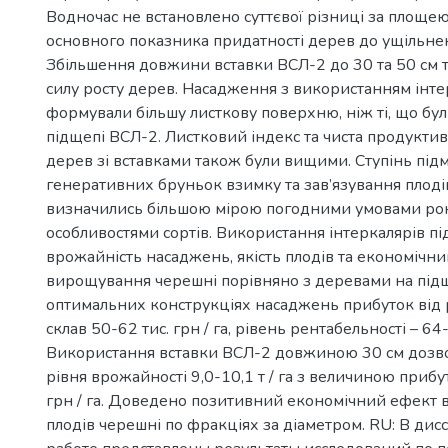
Водночас не встановлено суттєвої різниці за площею
основного показника придатності дерев до ущільне
Збільшення довжини вставки ВСЛ-2 до 30 та 50 см
силу росту дерев. Насадження з використанням інте
формували більшу листкову поверхню, ніж ті, що бу
підщепі ВСЛ-2. Листковий індекс та чиста продукти
дерев зі вставками також були вищими. Ступінь під
генеративних бруньок взимку та зав’язування плоді
визначились більшою мірою погодними умовами ро
особливостями сортів. Використання інтеркалярів п
врожайність насаджень, якість плодів та економічн
вирощування черешні порівняно з деревами на підщ
оптимальних конструкціях насаджень прибуток від р
склав 50-62 тис. грн / га, рівень рентабельності – 6
Використання вставки ВСЛ-2 довжиною 30 см дозво
рівня врожайності 9,0-10,1 т / га з величиною прибу
грн / га. Доведено позитивний економічний ефект в
плодів черешні по фракціях за діаметром. RU: В ди