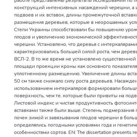
работе представлены результаты исследований по 
конструкций интенсивных насаждений черешни, а
подвоев и их вставок, длины промежуточной вставк
размещения деревьев, которые в неорошаемых ус
Степи Украины способствовали бы повышению урожа
плодов и увеличению экономической эффективнос
черешни. Установлено, что деревья с интеркалярами
характеризовались большей силой роста, чем дерев
ВСЛ-2. В то же время не установлено существенной
площади проекции кроны как основного показателя
уплотненному размещению. Увеличение длины вста
50 см также снижало силу роста деревьев. Насажден
использованием интеркаляров формировали больш
поверхность, чем те, которые были привиты на подв
Листовой индекс и чистая продуктивность фотосинт
вставками также были выше. Степень подмерзания
почек зимой и завязывания плодов черешни в боль
определялись погодными условиями года и генетич
особенностями сортов. EN: The dissertation presents re