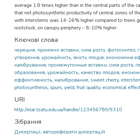
average 1.8 times higher than in the central parts of the c
that net photosynthetic productivity of central zones of th
with interstems was 14-26% higher compared to trees g
rootstock, on canopy periphery – 8-10% higher.
Ключові слова
черешня
,
проміжні вставки
,
сила росту
,
фотосинтез
,
утворення
,
урожайність
,
якість плодів
,
економічна е
калібрування
,
промежуточные вставки
,
сила роста
,
г
образования
,
урожайность
,
качество плодов
,
економ
еффективность
,
калибрование
,
sweet cherry
,
interste
photosynthesis
,
spurs
,
yield
,
fruit quality
,
economical effec
URI
http://elar.tsatu.edu.ua/handle/123456789/9310
Зібрання
Дисертації, автореферати дисертацій