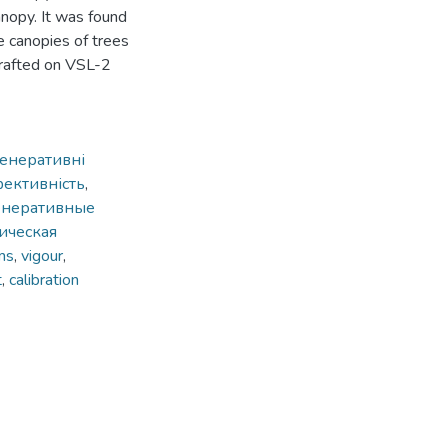
anopy. It was found
e canopies of trees
rafted on VSL-2
генеративні
фективність
,
енеративные
ическая
ms
,
vigour
,
t
,
calibration