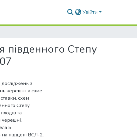
Увійти
я південного Степу
.07
и досліджень з
ь черешні, а саме
ставки, схем
енного Степу
плодів та
 черешні.
ела 5
 на підщепі ВСЛ-2.