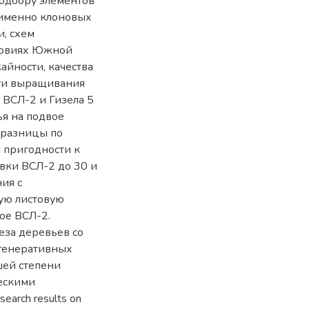
подбору элементов
 именно клоновых
и, схем
ловиях Южной
йности, качества
ти выращивания
 ВСЛ-2 и Гизела 5
ья на подвое
 разницы по
 пригодности к
вки ВСЛ-2 до 30 и
ия с
ую листовую
ое ВСЛ-2.
еза деревьев со
 генеративных
шей степени
ескими
search results on