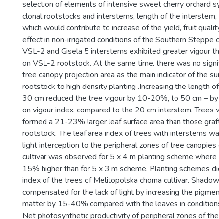
selection of elements of intensive sweet cherry orchard 
clonal rootstocks and interstems, length of the interstem,
which would contribute to increase of the yield, fruit qual
effect in non-irrigated conditions of the Southern Steppe 
VSL-2 and Gisela 5 interstems exhibited greater vigour th
on VSL-2 rootstock. At the same time, there was no signifi
tree canopy projection area as the main indicator of the suit
rootstock to high density planting .Increasing the length 
30 cm reduced the tree vigour by 10-20%, to 50 cm – 
on vigour index, compared to the 20 cm interstem. Trees 
formed a 21-23% larger leaf surface area than those gra
rootstock. The leaf area index of trees with interstems wa
light interception to the peripheral zones of tree canopies
cultivar was observed for 5 x 4 m planting scheme where 
15% higher than for 5 x 3 m scheme. Planting schemes did
index of the trees of Melitopolska chorna cultivar. Shadow 
compensated for the lack of light by increasing the pigmen
matter by 15-40% compared with the leaves in conditions o
Net photosynthetic productivity of peripheral zones of t