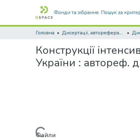
Фонди та зібрання
Пошук за крите
Головна
Дисертації, автореферати дисертацій
Конструкції інтенс
України : автореф. ди
Вантажиться...
Файли