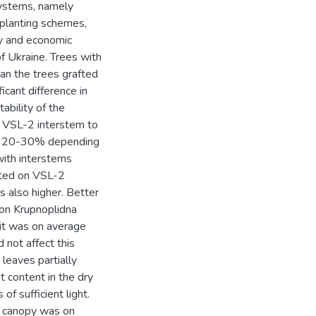
systems, namely
 planting schemes,
ity and economic
of Ukraine. Trees with
an the trees grafted
cant difference in
ability of the
of VSL-2 interstem to
by 20-30% depending
with interstems
fted on VSL-2
s also higher. Better
 on Krupnoplidna
it was on average
 not affect this
leaves partially
t content in the dry
f sufficient light.
he canopy was on