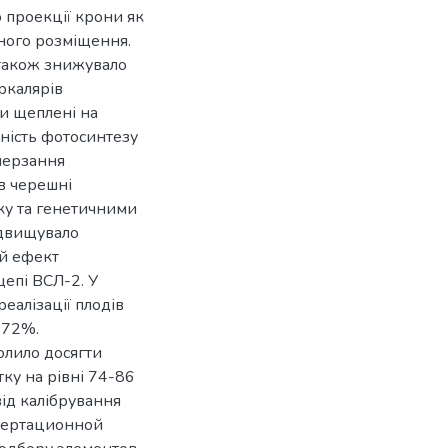
 проекції крони як
ного розміщення.
 також знижувало
ркалярів
ли щеплені на
вність фотосинтезу
мерзання
в черешні
ку та генетичними
ідвищувало
ий ефект
епі ВСЛ-2. У
еалізації плодів
4-72%.
лило досягти
тку на рівні 74-86
ід калібрування
ссертационной