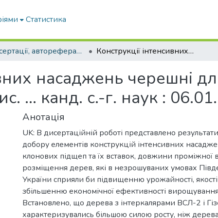
ріями
Статистика
Дисертації, автореферати дисертацій
Конструкції інтенсивних насаджень черешні для південного Степу України : автореф. дис. … канд. с.-г. наук : 06.01.07
ивних насаджень черешні дл
с. … канд. с.-г. наук : 06.01
Анотація
UK: В дисертаційній роботі представлено результат
добору елементів конструкцій інтенсивних насаджен
клонових підщеп та їх вставок, довжини проміжної в
розміщення дерев, які в незрошуваних умовах Півд
України сприяли би підвищенню урожайності, якості 
збільшенню економічної ефективності вирощування
Встановлено, що дерева з інтеркалярами ВСЛ-2 і Гіз
характеризувались більшою силою росту, ніж дерева