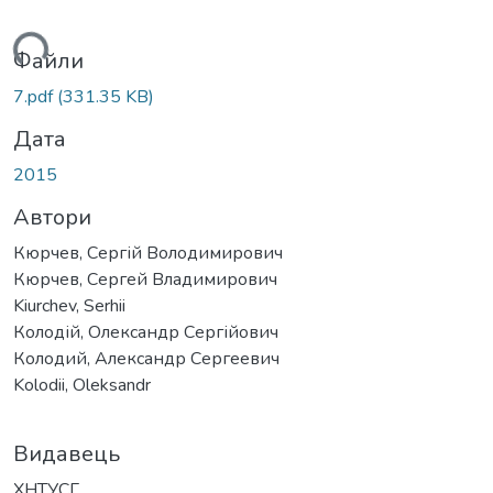
иться...
Файли
7.pdf
(331.35 KB)
Дата
2015
Автори
Кюрчев, Сергій Володимирович
Кюрчев, Сергей Владимирович
Kiurchеv, Serhii
Колодій, Олександр Сергійович
Колодий, Александр Сергеевич
Kolodii, Oleksandr
Видавець
ХНТУСГ