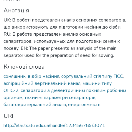
Анотація
UK: В роботі представлен аналіз основних сепараторів,
що використовують для підготовки насіння до сівби.
RU: В работе представлен анализ основных
сепараторов, используемых для подготовки семян к
посеву. EN: The paper presents an analysis of the main
separator used for the preparation of seed for sowing.
Ключові слова
соняшник
,
відбір насіння
,
сортувальний стіл типу ПСС
,
аспіраційний вертикальний канал
,
машини типу
ОПС-2
,
сепаратори з діелектричним похилим робочим
органом
,
технічні параметри сепараторів
,
багатокритеріальний аналіз
,
енергоємність
URI
http://elar.tsatu.edu.ua/handle/123456789/3071