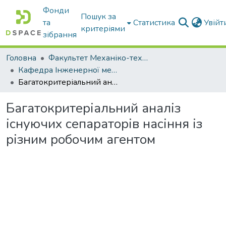
Фонди
Пошук за
та
Статистика
Увій
критеріями
зібрання
Головна
Факультет Механіко-технологічний
Кафедра Інженерної механіки та комп'ютерного проектування
Багатокритеріальний аналіз існуючих сепараторів насіння із різним робочим агентом
Багатокритеріальний аналіз
існуючих сепараторів насіння із
різним робочим агентом