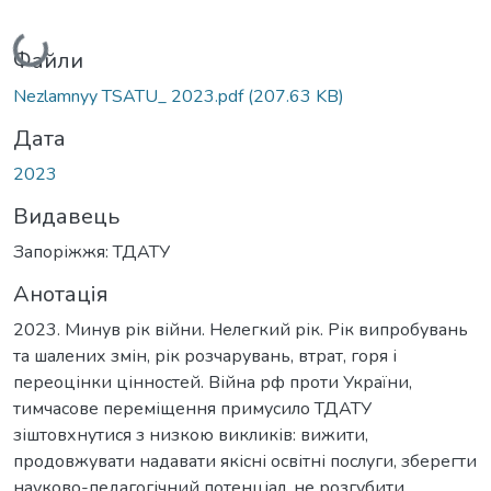
Вантажиться...
Файли
Nezlamnyy TSATU_ 2023.pdf
(207.63 KB)
Дата
2023
Видавець
Запоріжжя: ТДАТУ
Анотація
2023. Минув рік війни. Нелегкий рік. Рік випробувань
та шалених змін, рік розчарувань, втрат, горя і
переоцінки цінностей. Війна рф проти України,
тимчасове переміщення примусило ТДАТУ
зіштовхнутися з низкою викликів: вижити,
продовжувати надавати якісні освітні послуги, зберегти
науково-педагогічний потенціал, не розгубити