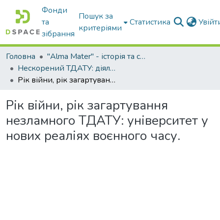
Фонди
Пошук за
та
Статистика
Увій
критеріями
зібрання
Головна
"Alma Mater" - історія та сьогодення Університету
Нескорений ТДАТУ: діяльність в умовах війни 2022...
Рік війни, рік загартування незламного ТДАТУ: університет у нових реаліях воєнного часу.
Рік війни, рік загартування
незламного ТДАТУ: університет у
нових реаліях воєнного часу.