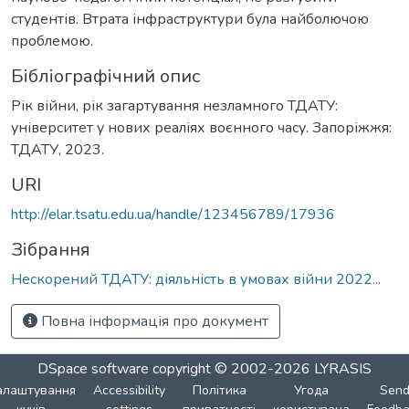
студентів. Втрата інфраструктури була найболючою
проблемою.
Бібліографічний опис
Рік війни, рік загартування незламного ТДАТУ:
університет у нових реаліях воєнного часу. Запоріжжя:
ТДАТУ, 2023.
URI
http://elar.tsatu.edu.ua/handle/123456789/17936
Зібрання
Нескорений ТДАТУ: діяльність в умовах війни 2022...
Повна інформація про документ
DSpace software
copyright © 2002-2026
LYRASIS
алаштування
Accessibility
Політика
Угода
Sen