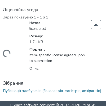
Ліцензійна угода
Зараз показуємо
1 - 1 з 1
Назва:
license.txt
Розмір:
1.71 KB
Формат:
житься...
Item-specific license agreed upon
to submission
Опис:
Зібрання
Публікації здобувачів (бакалаврів. магістрів, аспірантів)
DSpace software
copyright © 2002-2026
LYRASIS