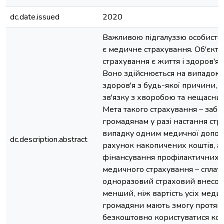
dc.date.issued
2020
Важливою підгалуззю особисто
є медичне страхування. Об'єкт
страхування є життя і здоров'я 
Воно здійснюється на випадок 
здоров'я з будь-якої причини, в 
зв'язку з хворобою та нещасни
Мета такого страхування – заб
громадянам у разі настання стр
випадку одним медичної допом
dc.description.abstract
рахунок накопичених коштів, а
фінансування профілактичних з
медичного страхування – спла
одноразовий страховий внесок
менший, ніж вартість усіх медич
громадяни мають змогу протяг
безкоштовно користуватися ко