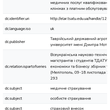
медичних послуг кваліфікованих
клініках з платним обслуговува
dc.identifier.uri
http://elar.tsatu.edu.ua/handle/
dc.language.iso
uk
Таврійський державний агроте
dc.publisher
університет імені Дмитра Мото
Всеукраїнська науково-техніч
магістрантів і студентів ТДАТУ.
dc.relation.ispartofseries
економіки та бізнесу: збірник т
(Мелітополь, 09-18 листопада 20
293
dc.subject
медичне страхування
dc.subject
особисте страхування
dc.subject
страховий внесок