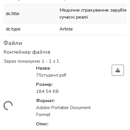
Медичне страхування: зарубіжн
dc.title
сучасні реалії
dc.type
Article
Файли
Контейнер файлів
Зараз показуємо
1 - 1 з 1
Назва:
75студент.pdf
Розмір:
184.54 KB
Формат:
житься...
Adobe Portable Document
Format
Опис: