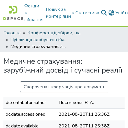
Фонди
Пошук за
та
Статистика
Увій
критеріями
зібрання
Головна
Конференції, збірки, публікації молодих вчених і здобувачів : магістрів, бакалаврів, аспірантів.
Публікації здобувачів (бакалаврів. магістрів, аспірантів)
Медичне страхування: зарубіжний досвід і сучасні реалії
Медичне страхування:
зарубіжний досвід і сучасні реалії
Скорочена інформація про документ
dc.contributor.author
Постнікова, В. А.
dc.date.accessioned
2021-08-20T11:26:38Z
dc.date.available
2021-08-20T11:26:38Z