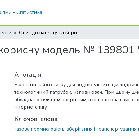
ріями
Статистика
тенти
Опис до патенту на корисну модель № 139801 "Балон низького тиску для водню"
 корисну модель № 139801 
Анотація
Балон низького тиску для водню містить циліндричн
технологічний патрубок, наповнювач. При цьому ц
обладнано скляним покриттям, а наповнювач вигото
інтерметаліду
Ключові слова
газова промисловість
,
зберігання і транспортування 