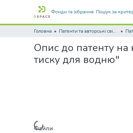
Фонди та зібрання
Пошук за крите
Головна
Патенти та авторські свідоцтва
Па
Опис до патенту на
тиску для водню"
Вантажиться...
Файли