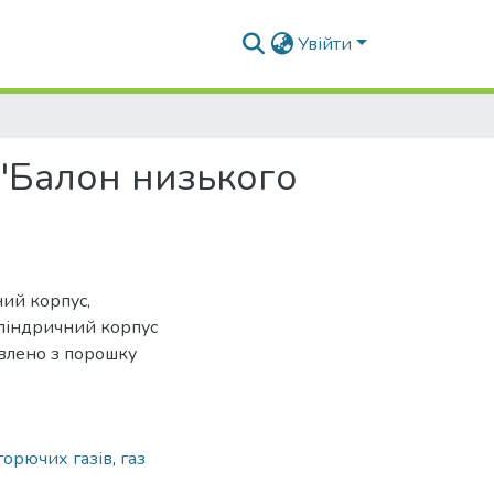
Увійти
"Балон низького
ий корпус,
иліндричний корпус
влено з порошку
горючих газів
,
газ