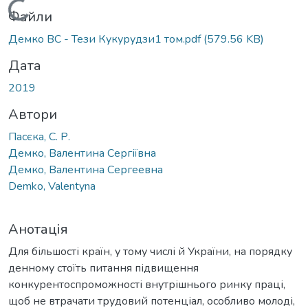
Вантажиться...
Файли
Демко ВС - Тези Кукурудзи1 том.pdf
(579.56 KB)
Дата
2019
Автори
Пасєка, С. Р.
Демко, Валентина Сергіївна
Демко, Валентина Сергеевна
Demko, Valentyna
Анотація
Для більшості країн, у тому числі й України, на порядку
денному стоїть питання підвищення
конкурентоспроможності внутрішнього ринку праці,
щоб не втрачати трудовий потенціал, особливо молоді,