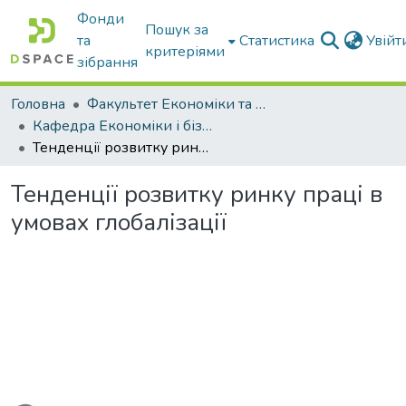
Фонди
Пошук за
та
Статистика
Увій
критеріями
зібрання
Головна
Факультет Економіки та бізнесу
Кафедра Економіки і бізнесу
Тенденції розвитку ринку праці в умовах глобалізації
Тенденції розвитку ринку праці в
умовах глобалізації