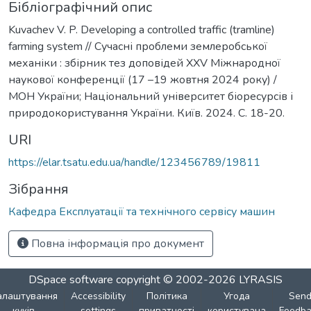
Бібліографічний опис
Kuvachev V. P. Developing a controlled traffic (tramline)
farming system // Сучасні проблеми землеробської
механіки : збірник тез доповідей XХV Міжнародної
наукової конференції (17 –19 жовтня 2024 року) /
МОН України; Національний університет біоресурсів і
природокористування України. Київ. 2024. С. 18-20.
URI
https://elar.tsatu.edu.ua/handle/123456789/19811
Зібрання
Кафедра Експлуатації та технічного сервісу машин
Повна інформація про документ
DSpace software
copyright © 2002-2026
LYRASIS
алаштування
Accessibility
Політика
Угода
Sen
куків
settings
приватності
користувача
Feedba