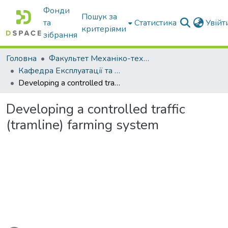
Фонди
Пошук за
та
Статистика
Увій
критеріями
зібрання
Головна
Факультет Механіко-технологічний
Кафедра Експлуатації та технічного сервісу машин
Developing a controlled traffic (tramline) farming system
Developing a controlled traffic
(tramline) farming system