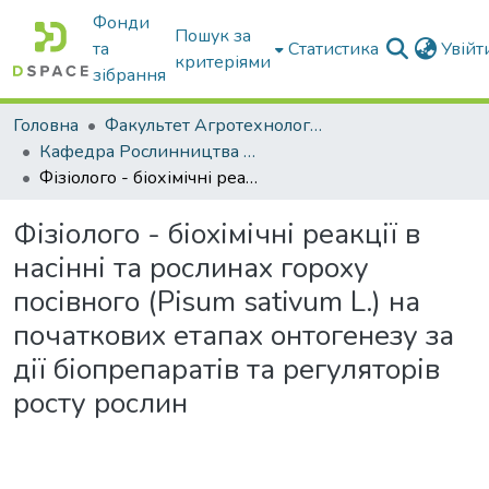
Фонди
Пошук за
та
Статистика
Увій
критеріями
зібрання
Головна
Факультет Агротехнологій та екології
Кафедра Рослинництва та садівництва ім. професора В.В. Калитки
Фізіолого - біохімічні реакції в насінні та рослинах гороху посівного (Pisum sativum L.) на початкових етапах онтогенезу за дії біопрепаратів та регуляторів росту рослин
Фізіолого - біохімічні реакції в
насінні та рослинах гороху
посівного (Pisum sativum L.) на
початкових етапах онтогенезу за
дії біопрепаратів та регуляторів
росту рослин