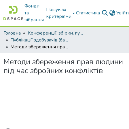
Фонди
Пошук за
та
Статистика
Увій
критеріями
зібрання
Головна
Конференції, збірки, публікації молодих вчених і здобувачів : магістрів, бакалаврів, аспірантів.
Публікації здобувачів (бакалаврів. магістрів, аспірантів)
Методи збереження прав людини під час збройних конфліктів
Методи збереження прав людини
під час збройних конфліктів