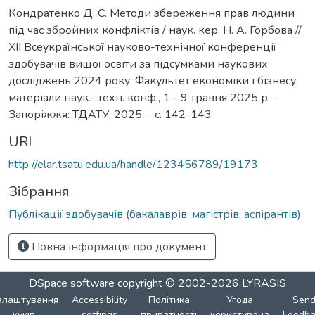
Кондратенко Д. С. Методи збереження прав людини
під час збройних конфліктів / наук. кер. Н. А. Горбова //
ХІІ Всеукраїнської науково-технічної конференції
здобувачів вищої освіти за підсумками наукових
досліджень 2024 року. Факультет економіки і бізнесу:
матеріали наук.- техн. конф., 1 - 9 травня 2025 р. -
Запоріжжя: ТДАТУ, 2025. - с. 142-143
URI
http://elar.tsatu.edu.ua/handle/123456789/19173
Зібрання
Публікації здобувачів (бакалаврів. магістрів, аспірантів)
Повна інформація про документ
DSpace software
copyright © 2002-2026
LYRASIS
алаштування
Accessibility
Політика
Угода
Sen
куків
settings
приватності
користувача
Feedba