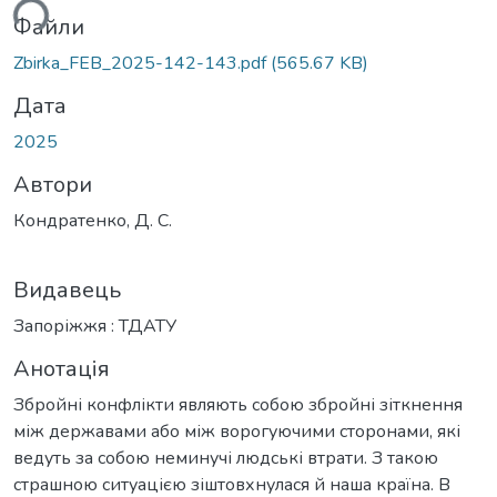
ься...
Файли
Zbirka_FEB_2025-142-143.pdf
(565.67 KB)
Дата
2025
Автори
Кондратенко, Д. С.
Видавець
Запоріжжя : ТДАТУ
Анотація
Збройні конфлікти являють собою збройні зіткнення
між державами або між ворогуючими сторонами, які
ведуть за собою неминучі людські втрати. З такою
страшною ситуацією зіштовхнулася й наша країна. В