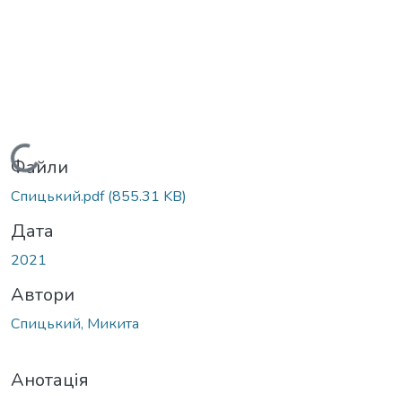
Вантажиться...
Файли
Спицький.pdf
(855.31 KB)
Дата
2021
Автори
Спицький, Микита
Анотація