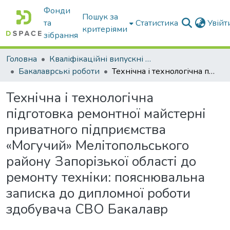
Фонди
Пошук за
та
Статистика
Увій
критеріями
зібрання
Головна
Кваліфікаційні випускні роботи бакалаврів і магістрів
Бакалаврські роботи
Технічна і технологічна підготовка ремонтної майстерні приватного підприємства «Могучий» Мелітопольського району Запорізької області до ремонту техніки: пояснювальна записка до дипломної роботи здобувача СВО Бакалавр
Технічна і технологічна
підготовка ремонтної майстерні
приватного підприємства
«Могучий» Мелітопольського
району Запорізької області до
ремонту техніки: пояснювальна
записка до дипломної роботи
здобувача СВО Бакалавр