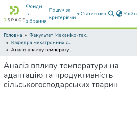
Фонди
Пошук за
та
Статистика
Увій
критеріями
зібрання
Головна
Факультет Механіко-технологічний
Кафедра мехатронних систем тракторів та сільскогосподарських машин
Аналіз впливу температури на адаптацію та продуктивність сільськогосподарських тварин
Аналіз впливу температури на
адаптацію та продуктивність
сільськогосподарських тварин