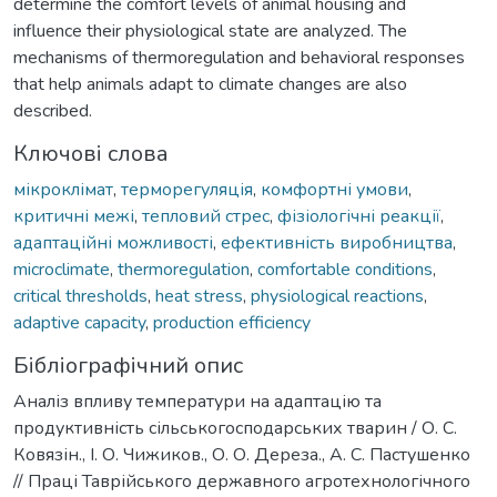
determine the comfort levels of animal housing and
influence their physiological state are analyzed. The
mechanisms of thermoregulation and behavioral responses
that help animals adapt to climate changes are also
described.
Ключові слова
мікроклімат
,
терморегуляція
,
комфортні умови
,
критичні межі
,
тепловий стрес
,
фізіологічні реакції
,
адаптаційні можливості
,
ефективність виробництва
,
microclimate
,
thermoregulation
,
comfortable conditions
,
critical thresholds
,
heat stress
,
physiological reactions
,
adaptive capacity
,
production efficiency
Бібліографічний опис
Аналіз впливу температури на адаптацію та
продуктивність сільськогосподарських тварин / О. С.
Ковязін., І. О. Чижиков., О. О. Дереза., А. С. Пастушенко
// Праці Таврійського державного агротехнологічного