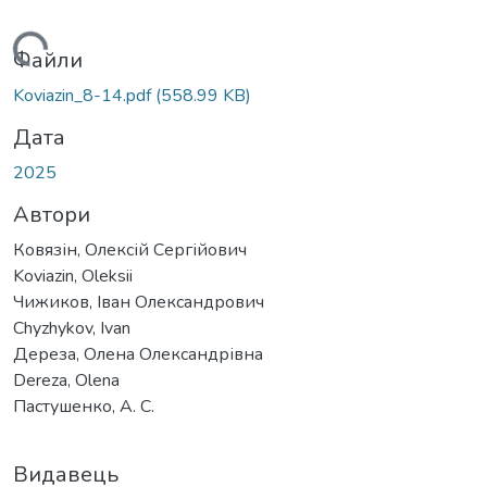
житься...
Файли
Koviazin_8-14.pdf
(558.99 KB)
Дата
2025
Автори
Ковязін, Олексій Сергійович
Koviazin, Oleksii
Чижиков, Іван Олександрович
Chyzhykov, Ivan
Дереза, Олена Олександрівна
Dereza, Olena
Пастушенко, А. С.
Видавець