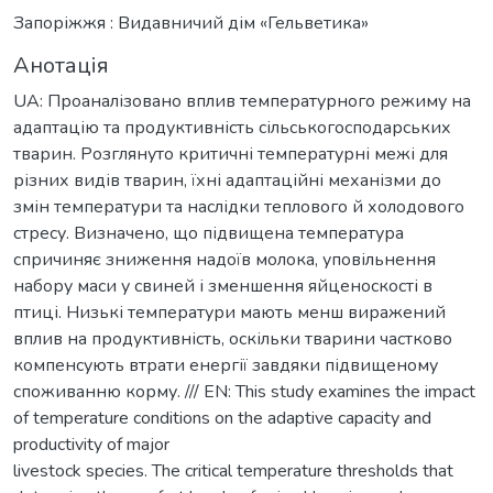
Запоріжжя : Видавничий дім «Гельветика»
Анотація
UA: Проаналізовано вплив температурного режиму на
адаптацію та продуктивність сільськогосподарських
тварин. Розглянуто критичні температурні межі для
різних видів тварин, їхні адаптаційні механізми до
змін температури та наслідки теплового й холодового
стресу. Визначено, що підвищена температура
спричиняє зниження надоїв молока, уповільнення
набору маси у свиней і зменшення яйценоскості в
птиці. Низькі температури мають менш виражений
вплив на продуктивність, оскільки тварини частково
компенсують втрати енергії завдяки підвищеному
споживанню корму. /// EN: This study examines the impact
of temperature conditions on the adaptive capacity and
productivity of major
livestock species. The critical temperature thresholds that