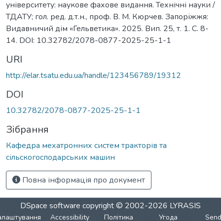
університету: наукове фахове видання. Технічні науки /
ТДАТУ; гол. ред. д.т.н., проф. В. М. Кюрчев. Запоріжжя:
Видавничий дім «Гельветика». 2025. Вип. 25, т. 1. С. 8-
14. DOI: 10.32782/2078-0877-2025-25-1-1
URI
http://elar.tsatu.edu.ua/handle/123456789/19312
DOI
10.32782/2078-0877-2025-25-1-1
Зібрання
Кафедра мехатронних систем тракторів та
сільскогосподарських машин
Повна інформація про документ
DSpace software
copyright © 2002-2026
LYRASIS
алаштування
Accessibility
Політика
Угода
Sen