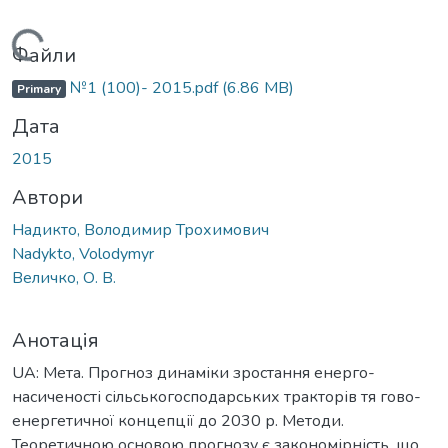
житься...
Файли
№1 (100)- 2015.pdf
(6.86 MB)
Primary
Дата
2015
Автори
Надикто, Володимир Трохимович
Nadykto, Volodymyr
Величко, О. В.
Анотація
UA: Мета. Прогноз динаміки зростання енерго-
насиченості сільськогосподарських тракторів тя гово-
енергетичної концепції до 2030 р. Методи.
Теоретичною основою прогнозу є закономірність, що