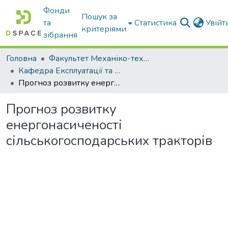
Фонди
Пошук за
та
Статистика
Увій
критеріями
зібрання
Головна
Факультет Механіко-технологічний
Кафедра Експлуатації та технічного сервісу машин
Прогноз розвитку енергонасиченості сільськогосподарських тракторів
Прогноз розвитку
енергонасиченості
сільськогосподарських тракторів