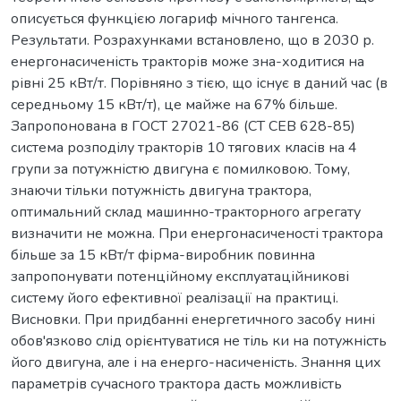
описується функцією логариф мічного тангенса.
Результати. Розрахунками встановлено, що в 2030 р.
енергонасиченість тракторів може зна-ходитися на
рівні 25 кВт/т. Порівняно з тією, що існує в даний час (в
середньому 15 кВт/т), це майже на 67% більше.
Запропонована в ГОСТ 27021-86 (СТ СЕВ 628-85)
система розподілу тракторів 10 тягових класів на 4
групи за потужністю двигуна є помилковою. Тому,
знаючи тільки потужність двигуна трактора,
оптимальний склад машинно-тракторного агрегату
визначити не можна. При енергонасиченості трактора
більше за 15 кВт/т фірма-виробник повинна
запропонувати потенційному експлуатаційникові
систему його ефективної реалізації на практиці.
Висновки. При придбанні енергетичного засобу нині
обов'язково слід орієнтуватися не тіль ки на потужність
його двигуна, але і на енерго-насиченість. Знання цих
параметрів сучасного трактора дасть можливість