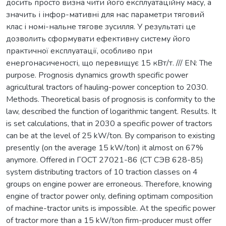
досить просто визна чити його експлуатаційну масу, а
значить і інфор-мативні для нас параметри тяговий
клас і номі-нальне тягове зусилля. У результаті це
дозволить сформувати ефективну систему його
практичної експлуатації, особливо при
енергонасиченості, що перевищує 15 кВт/т. /// EN: The
purpose. Prognosis dynamics growth specific power
agricultural tractors of hauling-power conception to 2030.
Methods. Theoretical basis of prognosis is conformity to the
law, described the function of logarithmic tangent. Results. It
is set calculations, that in 2030 a specific power of tractors
can be at the level of 25 kW/ton. By comparison to existing
presently (on the average 15 kW/ton) it almost on 67%
anymore. Offered in ГОСТ 27021-86 (СТ СЭВ 628-85)
system distributing tractors of 10 traction classes on 4
groups on engine power are erroneous. Therefore, knowing
engine of tractor power only, defining optimam composition
of machine-tractor units is impossible. At the specific power
of tractor more than a 15 kW/ton firm-producer must offer