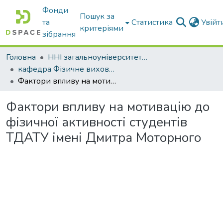
Фонди
Пошук за
та
Статистика
Увій
критеріями
зібрання
Головна
ННІ загальноуніверситетської підготовки
кафедра Фізичне виховання і спорт
Фактори впливу на мотивацію до фізичної активності студентів ТДАТУ імені Дмитра Моторного
Фактори впливу на мотивацію до
фізичної активності студентів
ТДАТУ імені Дмитра Моторного