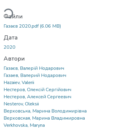
ться...
Файли
Газаєв 2020.pdf
(6.06 MB)
Дата
2020
Автори
Газаєв, Валерій Нодарович
Газаев, Валерий Нодарович
Hazaiev, Valerii
Нестеров, Олексій Сергійович
Нестеров, Алексей Сергеевич
Nesterov, Oleksii
Верховська, Марина Володимирівна
Верховская, Марина Владимировна
Verkhovska, Maryna